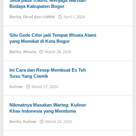
Setia pada Tradisi, Menjaga Warisan
Budaya Kabupaten Bogor
Berita
,
Ekraf dan UMKM
April 1, 2024
oleh
eka
Situ Gede Cifor jadi Tempat Wisata Alami
yang Memikat di Kota Bogor
Berita
,
Wisata
Maret 28, 2024
oleh
eka
Ini Cara dan Resep Membuat Es Teh
Susu Yang Ciamik
Kuliner
Maret 27, 2024
oleh
eka
Nikmatnya Masakan Warteg: Kuliner
Khas Indonesia yang Mendunia
Berita
,
Kuliner
Maret 26, 2024
oleh
eka