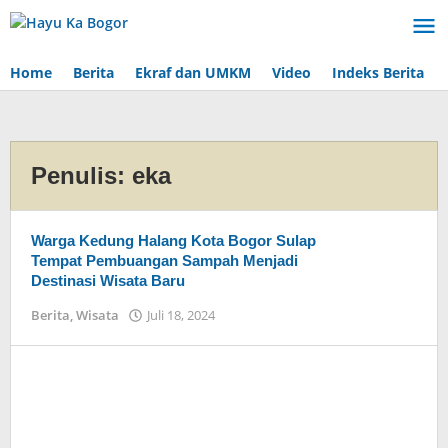
Lewati
ke
konten
Home
Berita
Ekraf dan UMKM
Video
Indeks Berita
Penulis:
eka
Warga Kedung Halang Kota Bogor Sulap
Tempat Pembuangan Sampah Menjadi
Destinasi Wisata Baru
Berita
,
Wisata
Juli 18, 2024
oleh
eka