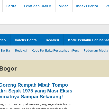
Berita
Ekraf dan UMKM
Video
Indeks Berita
R
ideo
Indeks Berita
Redaksi
Kode Perilaku Perusaha
 Berita
Redaksi
Kode Perilaku Perusahaan Pers
Pedoman Media 
 Bogor
 Goreng Rempah Mbah Tompo
diri Sejak 1975 yang Masi Eksis
minatnya Sampai Sekarang!
or punya tempat makan yang legendaris turun
tahun 1975, warung bebek goreng rempah Mbah