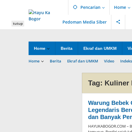
Lewati
Pencarian
Home
ke
konten
Pedoman Media Siber
tutup
Home
Berita
Ekraf dan UMKM
V
Home
Berita
Ekraf dan UMKM
Video
Indeks
Tag:
Kuliner
Warung Bebek
Legendaris Ber
dan Banyak Pe
HAYUKABOGOR.COM – Bog
temurun. Berdiri sejak 