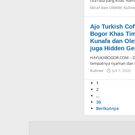
cita rasa yang khas. Nam
Ekraf dan UMKM
,
Kulin
Ajo Turkish Cof
Bogor Khas Tim
Kunafa dan Ole
juga Hidden G
HAYUKABOGOR.COM – Di B
tempatnya nyaman dan un
Kuliner
Juli 7, 2026
1
2
…
30
Berikutnya