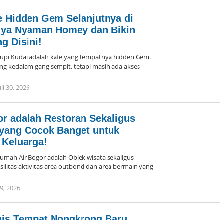
e Hidden Gem Selanjutnya di
nya Nyaman Homey dan Bikin
g Disini!
i Kudai adalah kafe yang tempatnya hidden Gem.
ng kedalam gang sempit, tetapi masih ada akses
uli 30, 2026
oleh
Arika
r adalah Restoran Sekaligus
yang Cocok Banget untuk
 Keluarga!
h Air Bogor adalah Objek wisata sekaligus
asilitas aktivitas area outbond dan area bermain yang
29, 2026
oleh
Arika
nis Tempat Nongkrong Baru