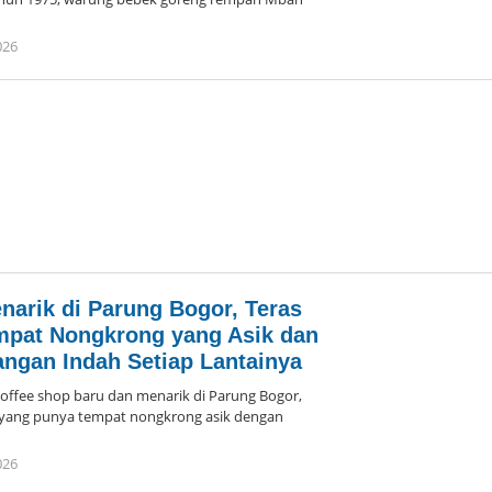
026
oleh
Arika
narik di Parung Bogor, Teras
mpat Nongkrong yang Asik dan
gan Indah Setiap Lantainya
ee shop baru dan menarik di Parung Bogor,
yang punya tempat nongkrong asik dengan
026
oleh
Arika