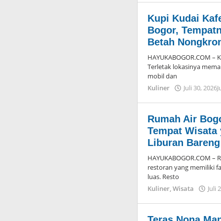
Kupi Kudai Kaf
Bogor, Tempat
Betah Nongkron
HAYUKABOGOR.COM – Kup
Terletak lokasinya mema
mobil dan
Kuliner
Juli 30, 2026
J
Rumah Air Bogo
Tempat Wisata 
Liburan Bareng
HAYUKABOGOR.COM – Ruma
restoran yang memiliki f
luas. Resto
Kuliner
,
Wisata
Juli 
Teras Nona Ma