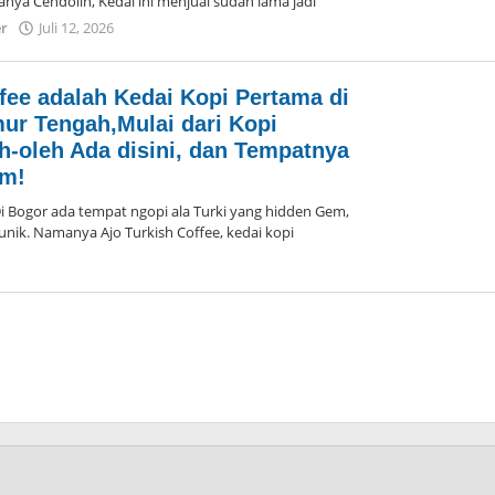
anya Cendolin, Kedai ini menjual sudah lama jadi
er
Juli 12, 2026
oleh
Arika
fee adalah Kedai Kopi Pertama di
ur Tengah,Mulai dari Kopi
h-oleh Ada disini, dan Tempatnya
em!
ogor ada tempat ngopi ala Turki yang hidden Gem,
ik. Namanya Ajo Turkish Coffee, kedai kopi
oleh
Arika