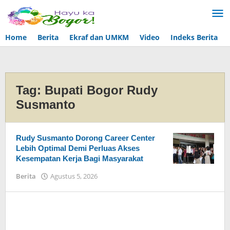
Lewati
ke
konten
Home
Berita
Ekraf dan UMKM
Video
Indeks Berita
Tag:
Bupati Bogor Rudy
Susmanto
Rudy Susmanto Dorong Career Center
Lebih Optimal Demi Perluas Akses
Kesempatan Kerja Bagi Masyarakat
Berita
Agustus 5, 2026
oleh
Admin
Hayu
Ka
Bogor