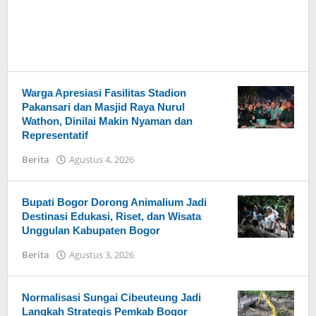
Warga Apresiasi Fasilitas Stadion
Pakansari dan Masjid Raya Nurul
Wathon, Dinilai Makin Nyaman dan
Representatif
Berita
Agustus 4, 2026
oleh
Admin
Hayu
Ka
Bupati Bogor Dorong Animalium Jadi
Bogor
Destinasi Edukasi, Riset, dan Wisata
Unggulan Kabupaten Bogor
Berita
Agustus 3, 2026
oleh
Admin
Hayu
Ka
Normalisasi Sungai Cibeuteung Jadi
Bogor
Langkah Strategis Pemkab Bogor