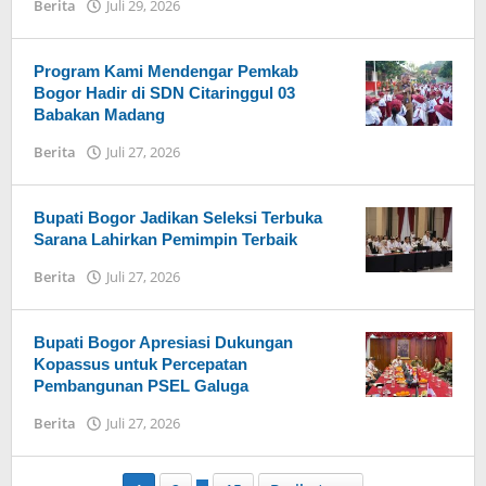
Berita
Juli 29, 2026
oleh
Admin
Hayu
Ka
Program Kami Mendengar Pemkab
Bogor
Bogor Hadir di SDN Citaringgul 03
Babakan Madang
Berita
Juli 27, 2026
oleh
Admin
Hayu
Ka
Bupati Bogor Jadikan Seleksi Terbuka
Bogor
Sarana Lahirkan Pemimpin Terbaik
Berita
Juli 27, 2026
oleh
Admin
Hayu
Ka
Bupati Bogor Apresiasi Dukungan
Bogor
Kopassus untuk Percepatan
Pembangunan PSEL Galuga
Berita
Juli 27, 2026
oleh
Admin
Hayu
Ka