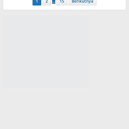
1
2
…
15
Berikutnya
Bogor