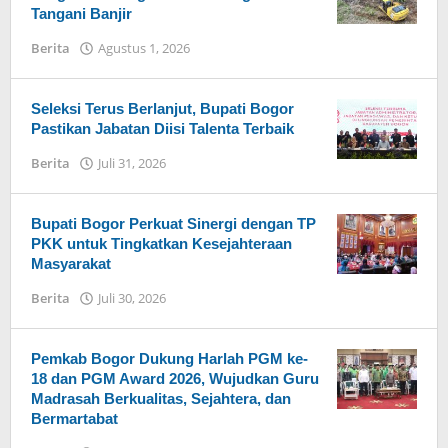
Tangani Banjir
Berita
Agustus 1, 2026
oleh
Admin
Hayu
Ka
Seleksi Terus Berlanjut, Bupati Bogor
Bogor
Pastikan Jabatan Diisi Talenta Terbaik
Berita
Juli 31, 2026
oleh
Admin
Hayu
Ka
Bupati Bogor Perkuat Sinergi dengan TP
Bogor
PKK untuk Tingkatkan Kesejahteraan
Masyarakat
Berita
Juli 30, 2026
oleh
Admin
Hayu
Ka
Pemkab Bogor Dukung Harlah PGM ke-
Bogor
18 dan PGM Award 2026, Wujudkan Guru
Madrasah Berkualitas, Sejahtera, dan
Bermartabat