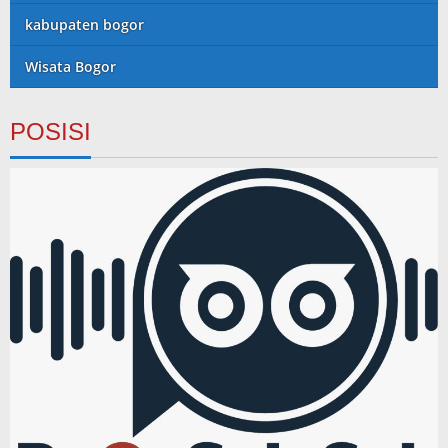
kabupaten bogor
Wisata Bogor
POSISI