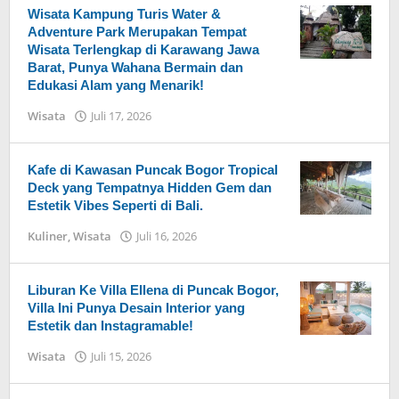
Wisata Kampung Turis Water &
Adventure Park Merupakan Tempat
Wisata Terlengkap di Karawang Jawa
Barat, Punya Wahana Bermain dan
Edukasi Alam yang Menarik!
Wisata
Juli 17, 2026
oleh
Arika
Kafe di Kawasan Puncak Bogor Tropical
Deck yang Tempatnya Hidden Gem dan
Estetik Vibes Seperti di Bali.
Kuliner
,
Wisata
Juli 16, 2026
oleh
Arika
Liburan Ke Villa Ellena di Puncak Bogor,
Villa Ini Punya Desain Interior yang
Estetik dan Instagramable!
Wisata
Juli 15, 2026
oleh
Arika