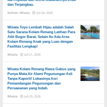
2026
dan Terjangkau.
oleh
Arika
Kuliner
,
Wisata
Juli 26, 2026
oleh
Arika
Wisata Toyo Lembah Hijau adalah Salah
Satu Sarana Kolam Renang Latihan Para
Atlit Bogor Barat, Selain Itu Ada Area
Kolam Renang Anak yang Luas dengan
Fasilitas Lengkap!
Wisata
Juli 21, 2026
oleh
Arika
Wisata Kolam Renang Rawa Gabus yang
Punya Mata Air Alami Pegunungan Asli
Tanpa Kaporit! Lokasinya Asri
Pemandangan Pegunungan dan
Persawanan yang Indah.
Wisata
Juli 20, 2026
oleh
Arika