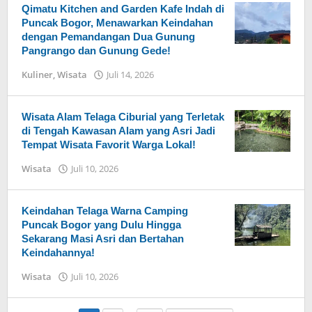
Qimatu Kitchen and Garden Kafe Indah di
Puncak Bogor, Menawarkan Keindahan
dengan Pemandangan Dua Gunung
Pangrango dan Gunung Gede!
Kuliner
,
Wisata
Juli 14, 2026
oleh
Arika
Wisata Alam Telaga Ciburial yang Terletak
di Tengah Kawasan Alam yang Asri Jadi
Tempat Wisata Favorit Warga Lokal!
Wisata
Juli 10, 2026
oleh
Arika
Keindahan Telaga Warna Camping
Puncak Bogor yang Dulu Hingga
Sekarang Masi Asri dan Bertahan
Keindahannya!
Wisata
Juli 10, 2026
oleh
Arika