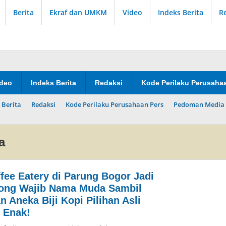
Berita
Ekraf dan UMKM
Video
Indeks Berita
R
ideo
Indeks Berita
Redaksi
Kode Perilaku Perusaha
 Berita
Redaksi
Kode Perilaku Perusahaan Pers
Pedoman Media 
a
fee Eatery di Parung Bogor Jadi
ong Wajib Nama Muda Sambil
 Aneka Biji Kopi Pilihan Asli
 Enak!