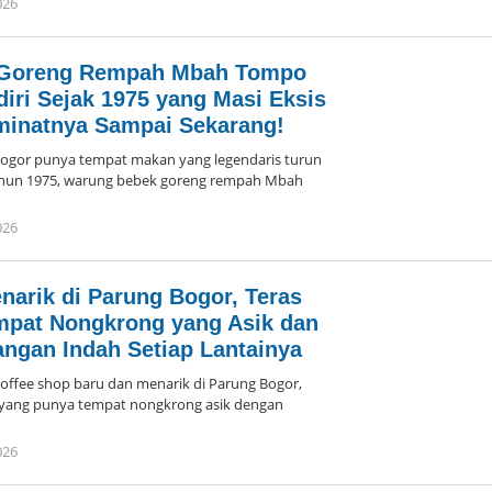
026
oleh
Arika
 Goreng Rempah Mbah Tompo
diri Sejak 1975 yang Masi Eksis
minatnya Sampai Sekarang!
or punya tempat makan yang legendaris turun
tahun 1975, warung bebek goreng rempah Mbah
026
oleh
Arika
narik di Parung Bogor, Teras
mpat Nongkrong yang Asik dan
gan Indah Setiap Lantainya
ee shop baru dan menarik di Parung Bogor,
yang punya tempat nongkrong asik dengan
026
oleh
Arika