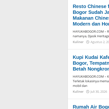
Resto Chinese 
Bogor Sudah Ja
Makanan Chine
Modern dan Ho
HAYUKABOGOR.COM – Rest
namanya, Djasik Heritage 
Kuliner
Agustus 2, 2
Kupi Kudai Kaf
Bogor, Tempat
Betah Nongkron
HAYUKABOGOR.COM – Kup
Terletak lokasinya mema
mobil dan
Kuliner
Juli 30, 2026
Rumah Air Bogo