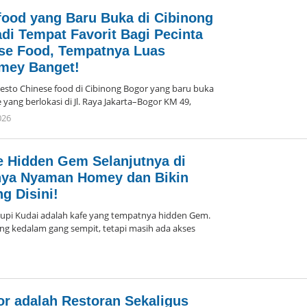
food yang Baru Buka di Cibinong
di Tempat Favorit Bagi Pecinta
se Food, Tempatnya Luas
mey Banget!
o Chinese food di Cibinong Bogor yang baru buka
yang berlokasi di Jl. Raya Jakarta–Bogor KM 49,
026
oleh
Arika
e Hidden Gem Selanjutnya di
nya Nyaman Homey dan Bikin
g Disini!
i Kudai adalah kafe yang tempatnya hidden Gem.
ng kedalam gang sempit, tetapi masih ada akses
oleh
Arika
r adalah Restoran Sekaligus