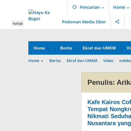
Lewati
Pencarian
Home
ke
konten
Pedoman Media Siber
tutup
Home
Berita
Ekraf dan UMKM
V
Home
Berita
Ekraf dan UMKM
Video
Indeks
Penulis:
Arik
Kafe Kairos Cof
Tempat Nongkr
Nikmati Seduhan
Nusantara yang