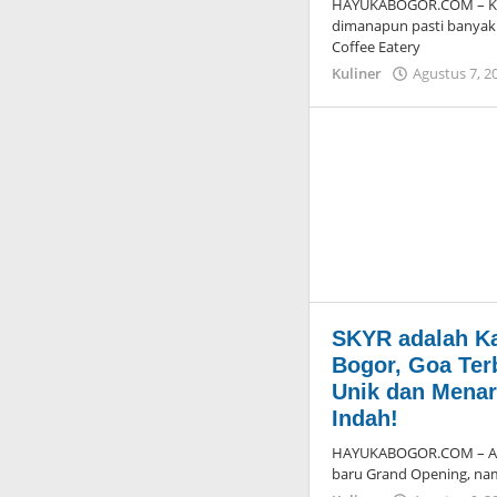
HAYUKABOGOR.COM – Kaf
dimanapun pasti banyak k
Coffee Eatery
Kuliner
Agustus 7, 2
SKYR adalah Ka
Bogor, Goa Ter
Unik dan Mena
Indah!
HAYUKABOGOR.COM – Ada 
baru Grand Opening, na