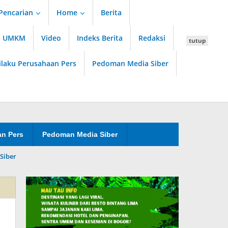
Pencarian
Home
Berita
an UMKM
Video
Indeks Berita
Redaksi
tutup
ilaku Perusahaan Pers
Pedoman Media Siber
an Pers
Pedoman Media Siber
Siber