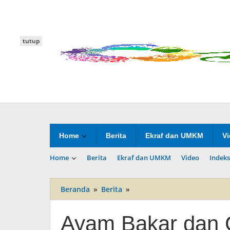
Lewati
ke
konten
tutup
Home
Berita
Ekraf dan UMKM
V
Home
Berita
Ekraf dan UMKM
Video
Indeks
Beranda
»
Berita
»
Ayam
Bakar
dan
Ayam Bakar dan 
Goreng