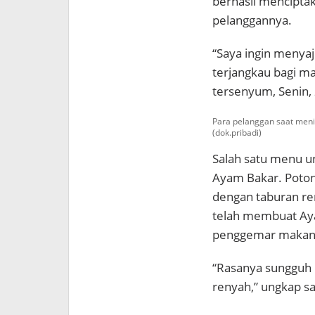
berhasil menciptak
pelanggannya.
“Saya ingin menyaj
terjangkau bagi ma
tersenyum, Senin,
Para pelanggan saat meni
(dok.pribadi)
Salah satu menu u
Ayam Bakar. Poton
dengan taburan re
telah membuat Aya
penggemar makan
“Rasanya sungguh
renyah,” ungkap sal