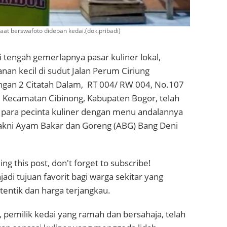
t berswafoto didepan kedai.(dok.pribadi)
i tengah gemerlapnya pasar kuliner lokal,
an kecil di sudut Jalan Perum Ciriung
gan 2 Citatah Dalam, RT 004/ RW 004, No.107
, Kecamatan Cibinong, Kabupaten Bogor, telah
 para pecinta kuliner dengan menu andalannya
kni Ayam Bakar dan Goreng (ABG) Bang Deni
ng this post, don't forget to subscribe!
jadi tujuan favorit bagi warga sekitar yang
otentik dan harga terjangkau.
pemilik kedai yang ramah dan bersahaja, telah