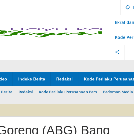
Ekraf d
Kode Per
ideo
Indeks Berita
Redaksi
Kode Perilaku Perusaha
 Berita
Redaksi
Kode Perilaku Perusahaan Pers
Pedoman Media 
Goreng (ABG) Bang