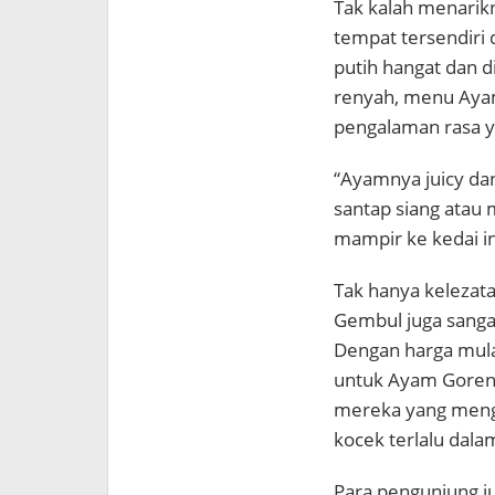
Tak kalah menarikn
tempat tersendiri 
putih hangat dan 
renyah, menu Aya
pengalaman rasa y
“Ayamnya juicy d
santap siang atau 
mampir ke kedai in
Tak hanya kelezata
Gembul juga sanga
Dengan harga mula
untuk Ayam Goreng,
mereka yang mengi
kocek terlalu dala
Para pengunjung j