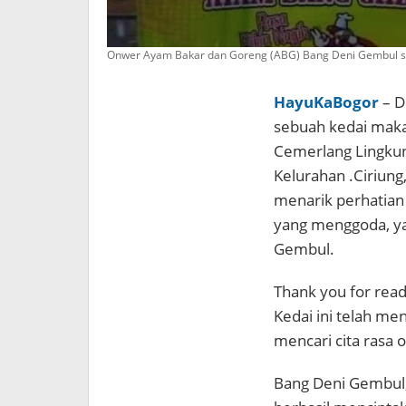
Onwer Ayam Bakar dan Goreng (ABG) Bang Deni Gembul saa
HayuKaBogor
– D
sebuah kedai makan
Cemerlang Lingkun
Kelurahan .Ciriung
menarik perhatian
yang menggoda, ya
Gembul.
Thank you for readi
Kedai ini telah men
mencari cita rasa 
Bang Deni Gembul, 