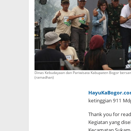
Dinas Kebudayaan dan Pariwisata Kabupaten Bogor bersam
(ramadhan)
HayuKaBogor.c
ketinggian 911 Mdp
Thank you for readi
Kegiatan yang dise
Kecamatan Sukama