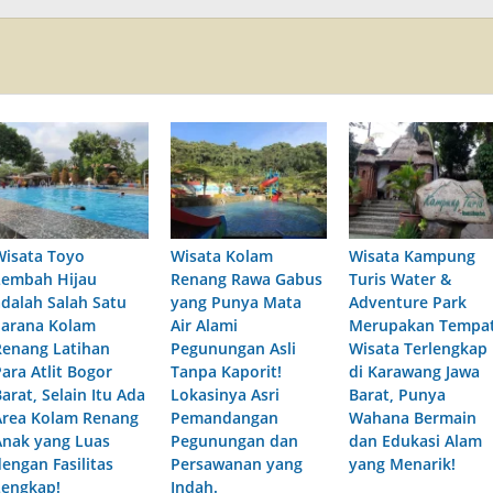
Wisata Toyo
Wisata Kolam
Wisata Kampung
Lembah Hijau
Renang Rawa Gabus
Turis Water &
adalah Salah Satu
yang Punya Mata
Adventure Park
Sarana Kolam
Air Alami
Merupakan Tempa
Renang Latihan
Pegunungan Asli
Wisata Terlengkap
Para Atlit Bogor
Tanpa Kaporit!
di Karawang Jawa
arat, Selain Itu Ada
Lokasinya Asri
Barat, Punya
Area Kolam Renang
Pemandangan
Wahana Bermain
Anak yang Luas
Pegunungan dan
dan Edukasi Alam
dengan Fasilitas
Persawanan yang
yang Menarik!
Lengkap!
Indah.