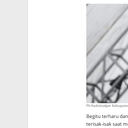
Plt Kadisbudpar Kabupate
Begitu terharu da
terisak-isak saat 