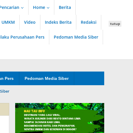
Pencarian
Home
Berita
an UMKM
Video
Indeks Berita
Redaksi
tutup
ilaku Perusahaan Pers
Pedoman Media Siber
an Pers
Pedoman Media Siber
Siber