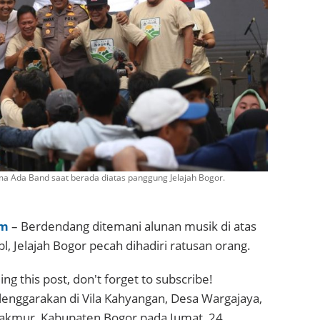
a Ada Band saat berada diatas panggung Jelajah Bogor.
om
– Berdendang ditemani alunan musik di atas
l, Jelajah Bogor pecah dihadiri ratusan orang.
ng this post, don't forget to subscribe!
lenggarakan di Vila Kahyangan, Desa Wargajaya,
kmur, Kabupaten Bogor pada Jumat, 24