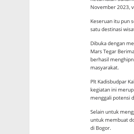
November 2023, vira
Keseruan itu pun s
satu destinasi wis
Dibuka dengan men
Mars Tegar Berima
berhasil menghipn
masyarakat.
Plt Kadisbudpar Ka
kegiatan ini meru
menggali potensi d
Selain untuk mengga
untuk membuat doku
di Bogor.