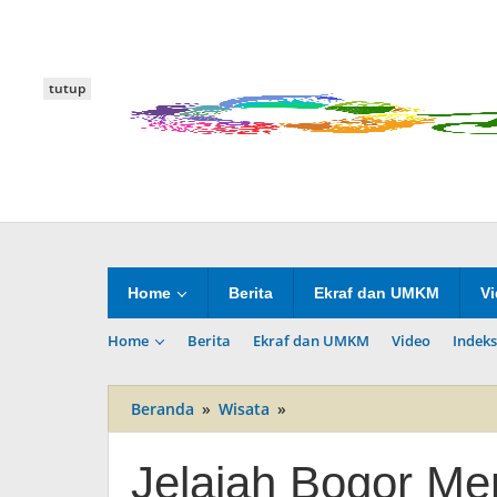
Lewati
ke
konten
tutup
Home
Berita
Ekraf dan UMKM
V
Home
Berita
Ekraf dan UMKM
Video
Indeks
Beranda
»
Wisata
»
Jelajah
Bogor
Menggema
Jelajah Bogor M
di