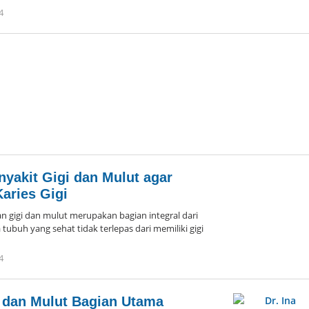
4
oleh
Admin
Hayu
Ka
Bogor
yakit Gigi dan Mulut agar
Karies Gigi
 gigi dan mulut merupakan bagian integral dari
tubuh yang sehat tidak terlepas dari memiliki gigi
4
oleh
eka
 dan Mulut Bagian Utama