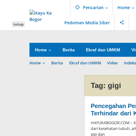
Lewati
Pencarian
Home
ke
konten
Pedoman Media Siber
tutup
Home
Berita
Ekraf dan UMKM
V
Home
Berita
Ekraf dan UMKM
Video
Indeks
Tag:
gigi
Pencegahan Pen
Terhindar dari 
HAYUKABOGOR.COM – Kese
dari kesehatan tubuh, ar
gigi dan