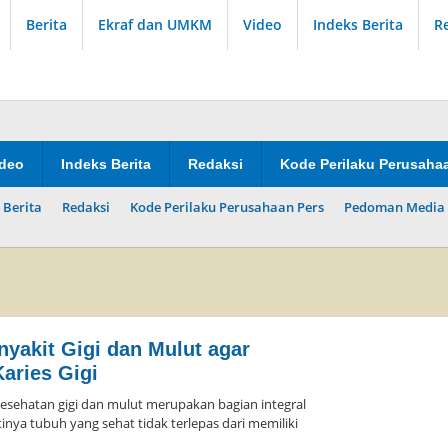
Berita
Ekraf dan UMKM
Video
Indeks Berita
R
ideo
Indeks Berita
Redaksi
Kode Perilaku Perusaha
 Berita
Redaksi
Kode Perilaku Perusahaan Pers
Pedoman Media 
yakit Gigi dan Mulut agar
Karies Gigi
hatan gigi dan mulut merupakan bagian integral
tinya tubuh yang sehat tidak terlepas dari memiliki