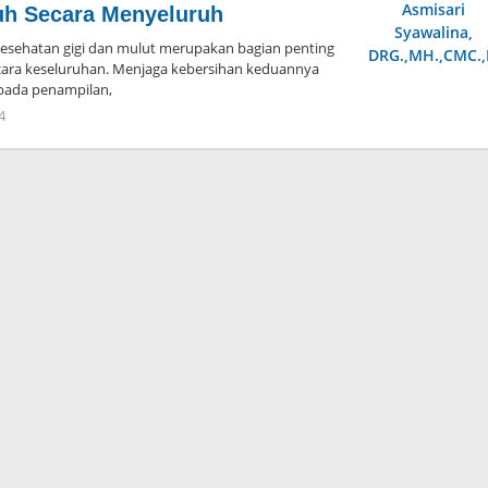
uh Secara Menyeluruh
ehatan gigi dan mulut merupakan bagian penting
cara keseluruhan. Menjaga kebersihan keduannya
pada penampilan,
4
oleh
Admin
Hayu
Ka
Bogor