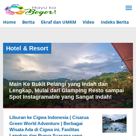
Lewati
ke
konten
Home
Berita
Ekraf dan UMKM
Video
Indeks Berita
Hotel & Resort
Main Ke Bukit Pelangi yang Indah dan
Lengkap, Mulai dari Glamping Resto sampai
Spot Instagramable yang Sangat Indah!
Hotel
&
Liburan ke Cigwa Indonesia ( Cisarua
Resort
,
Green World Adventure ) Berbagai
Wisata
Wisata Ada di Cigwa ini, Fasilitas
Lengkap dan Punya Suasana yang