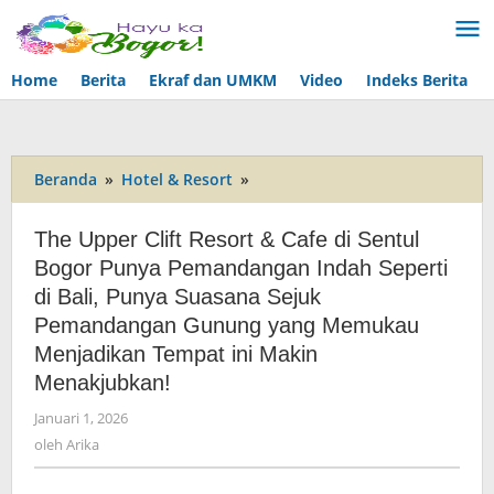
Lewati
ke
konten
Home
Berita
Ekraf dan UMKM
Video
Indeks Berita
Beranda
»
Hotel & Resort
»
The
Upper
Clift
The Upper Clift Resort & Cafe di Sentul
Resort
Bogor Punya Pemandangan Indah Seperti
&
di Bali, Punya Suasana Sejuk
Cafe
di
Pemandangan Gunung yang Memukau
Sentul
Menjadikan Tempat ini Makin
Bogor
Menakjubkan!
Punya
Pemandangan
Januari 1, 2026
oleh
Indah
Arika
oleh
Arika
Seperti
di