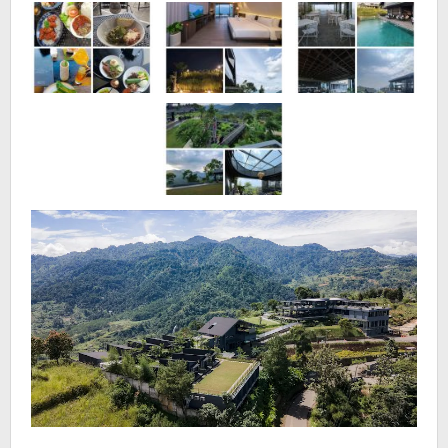
Bali,
Punya
Suasana
Sejuk
Pemandangan
Gunung
yang
Memukau
Menjadikan
Tempat
ini
Makin
Menakjubkan!