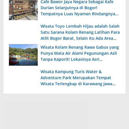
Cafe Bawor Jaya Negara Sebagai Kafe
Durian Selanjutnya di Bogor!
Tempatnya Luas Nyaman Rindangnya
Pohon Durian dan Alpukat dan Menu
Makanannya Enak dan Terjangkau.
Wisata Toyo Lembah Hijau adalah Salah
Satu Sarana Kolam Renang Latihan Para
Atlit Bogor Barat, Selain Itu Ada Area
Kolam Renang Anak yang Luas dengan
Wisata Kolam Renang Rawa Gabus yang
Fasilitas Lengkap!
Punya Mata Air Alami Pegunungan Asli
Tanpa Kaporit! Lokasinya Asri
Pemandangan Pegunungan dan
Persawanan yang Indah.
Wisata Kampung Turis Water &
Adventure Park Merupakan Tempat
Wisata Terlengkap di Karawang Jawa
Barat, Punya Wahana Bermain dan
Edukasi Alam yang Menarik!