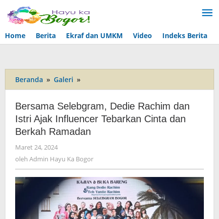
Lewati
ke
konten
Home
Berita
Ekraf dan UMKM
Video
Indeks Berita
Beranda
»
Galeri
»
Bersama
Selebgram,
Dedie
Bersama Selebgram, Dedie Rachim dan
Rachim
Istri Ajak Influencer Tebarkan Cinta dan
dan
Berkah Ramadan
Istri
Ajak
Maret 24, 2024
oleh
Influencer
Admin
oleh
Admin Hayu Ka Bogor
Tebarkan
Hayu
Cinta
Ka
dan
Bogor
Berkah
Ramadan