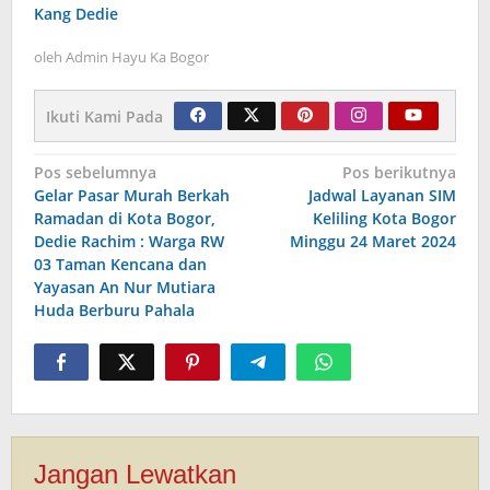
Kang Dedie
oleh
Admin Hayu Ka Bogor
Ikuti Kami Pada
Navigasi
Pos sebelumnya
Pos berikutnya
Gelar Pasar Murah Berkah
Jadwal Layanan SIM
pos
Ramadan di Kota Bogor,
Keliling Kota Bogor
Dedie Rachim : Warga RW
Minggu 24 Maret 2024
03 Taman Kencana dan
Yayasan An Nur Mutiara
Huda Berburu Pahala
Jangan Lewatkan