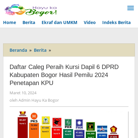
Lewati
ke
konten
Home
Berita
Ekraf dan UMKM
Video
Indeks Berita
Beranda
»
Berita
»
Daftar
Caleg
Peraih
Daftar Caleg Peraih Kursi Dapil 6 DPRD
Kursi
Kabupaten Bogor Hasil Pemilu 2024
Dapil
Penetapan KPU
6
DPRD
Maret 10, 2024
oleh
Kabupaten
Admin
oleh
Admin Hayu Ka Bogor
Bogor
Hayu
Hasil
Ka
Pemilu
Bogor
2024
Penetapan
KPU