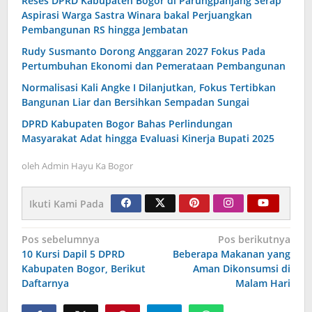
Reses DPRD Kabupaten Bogor di Parungpanjang Serap
Aspirasi Warga Sastra Winara bakal Perjuangkan
Pembangunan RS hingga Jembatan
Rudy Susmanto Dorong Anggaran 2027 Fokus Pada
Pertumbuhan Ekonomi dan Pemerataan Pembangunan
Normalisasi Kali Angke I Dilanjutkan, Fokus Tertibkan
Bangunan Liar dan Bersihkan Sempadan Sungai
DPRD Kabupaten Bogor Bahas Perlindungan
Masyarakat Adat hingga Evaluasi Kinerja Bupati 2025
oleh
Admin Hayu Ka Bogor
Ikuti Kami Pada
Navigasi
Pos sebelumnya
Pos berikutnya
10 Kursi Dapil 5 DPRD
Beberapa Makanan yang
pos
Kabupaten Bogor, Berikut
Aman Dikonsumsi di
Daftarnya
Malam Hari