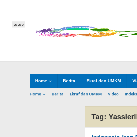
Lewati
ke
konten
tutup
Home
Berita
Ekraf dan UMKM
V
Home
Berita
Ekraf dan UMKM
Video
Indeks
Tag:
Yassierl