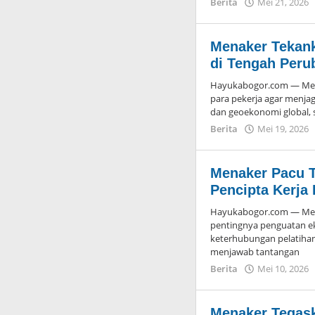
Berita
Mei 21, 2026
Menaker Tekank
di Tengah Peru
Hayukabogor.com — Ment
para pekerja agar menjag
dan geoekonomi global, 
Berita
Mei 19, 2026
Menaker Pacu T
Pencipta Kerja
Hayukabogor.com — Ment
pentingnya penguatan 
keterhubungan pelatihan 
menjawab tantangan
Berita
Mei 10, 2026
Menaker Tegask