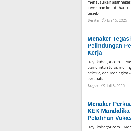
mengusulkan agar nega
pemetaan kebutuhan ket
terseb
Berita
Juli 15, 2026
Menaker Tegask
Pelindungan Pe
Kerja
Hayukabogor.com — Ment
pemerintah terus menin
pekerja, dan meningkatk
perubahan
Bogor
Juli 8, 2026
o
A
H
K
Menaker Perkua
B
KEK Mandalika
Pelatihan Vokas
Hayukabogor.com – Mente