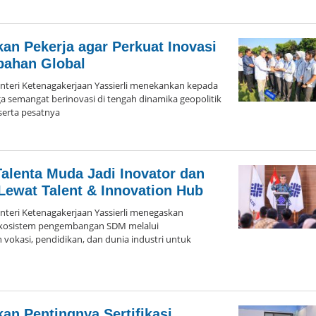
oleh
Admin
Hayu
Ka
an Pekerja agar Perkuat Inovasi
Bogor
bahan Global
eri Ketenagakerjaan Yassierli menekankan kepada
a semangat berinovasi di tengah dinamika geopolitik
serta pesatnya
oleh
Admin
Hayu
Ka
alenta Muda Jadi Inovator dan
Bogor
 Lewat Talent & Innovation Hub
eri Ketenagakerjaan Yassierli menegaskan
ekosistem pengembangan SDM melalui
vokasi, pendidikan, dan dunia industri untuk
oleh
Admin
Hayu
Ka
an Pentingnya Sertifikasi