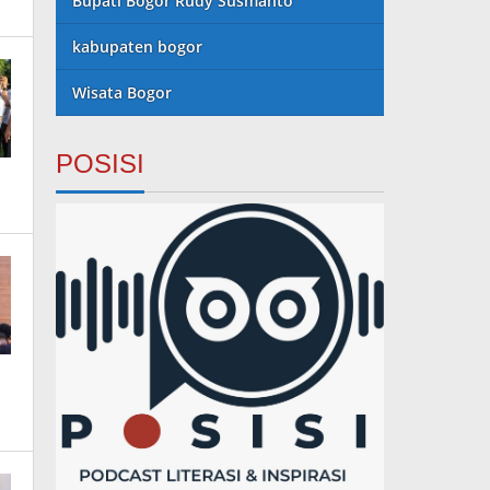
Bupati Bogor Rudy Susmanto
kabupaten bogor
Wisata Bogor
POSISI