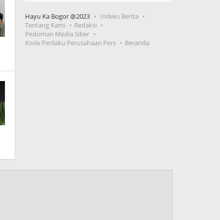
Hayu Ka Bogor @2023
Indeks Berita
Tentang Kami
Redaksi
Pedoman Media Siber
Kode Perilaku Perusahaan Pers
Beranda