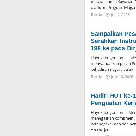
perusahaan di Kawasan 
platform Program Magan
Berita
Juli 4, 2026
o
A
H
K
Sampaikan Pes
B
Serahkan Instru
188 ke pada Dir
Hayukabogor.com — Mente
menyampaikan pesan Pre
kehadiran negara dalam 
Berita
Juni 10, 2026
Hadiri HUT ke-
Penguatan Kerj
Hayukabogor.com – Mente
menegaskan komitmen I
ketenagakerjaan dan p
Azerbaijan,