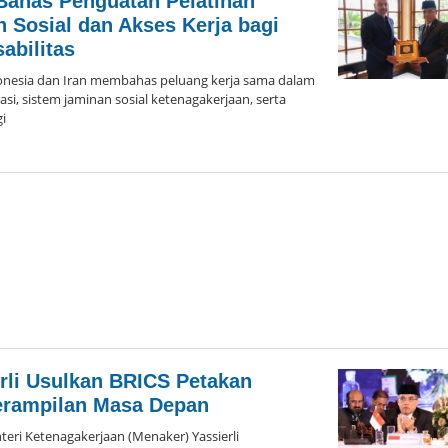
 Bahas Penguatan Pelatihan
n Sosial dan Akses Kerja bagi
abilitas
nesia dan Iran membahas peluang kerja sama dalam
si, sistem jaminan sosial ketenagakerjaan, serta
gi
oleh
Admin
Hayu
Ka
Bogor
rli Usulkan BRICS Petakan
erampilan Masa Depan
ri Ketenagakerjaan (Menaker) Yassierli