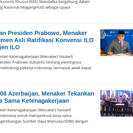
Ekonomi Khusus (KEK) Mandalika bergabung dalam
g Nasional (MagangHub) sebagai upaya
leh
dmin
ayu
a
an Presiden Prabowo, Menaker
ogor
men Asli Ratifikasi Konvensi ILO
jen ILO
ri Ketenagakerjaan (Menaker) Yassierli
siden Prabowo Subianto tentang pentingnya
melindungi pekerja Indonesia, termasuk awak kapal
oleh
Admin
Hayu
Ka
108 Azerbaijan, Menaker Tekankan
Bogor
a Sama Ketenagakerjaan
ri Ketenagakerjaan (Menaker) Yassierli
ndonesia untuk memperkuat kerja sama
engembangan Sumber Daya Manusia (SDM) dengan