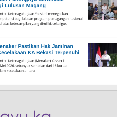
Bogor
gi Lulusan Magang
eri Ketenagakerjaan Yassierli menegaskan
kompetensi bagi lulusan program pemagangan nasional
 atas keterampilan yang dimiliki, sekaligus
oleh
Admin
Hayu
Ka
enaker Pastikan Hak Jaminan
Bogor
Kecelakaan KA Bekasi Terpenuhi
ri Ketenagakerjaan (Menaker) Yassierli
ei 2026, sebanyak sembilan dari 16 korban
lam kecelakaan antara
oleh
Admin
Hayu
Ka
Bogor