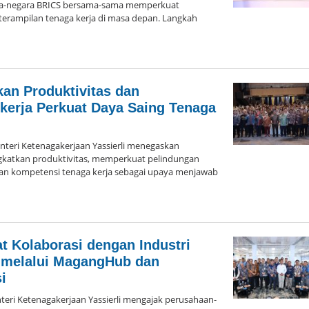
ra-negara BRICS bersama-sama memperkuat
erampilan tenaga kerja di masa depan. Langkah
oleh
Admin
Hayu
Ka
an Produktivitas dan
Bogor
kerja Perkuat Daya Saing Tenaga
eri Ketenagakerjaan Yassierli menegaskan
gkatkan produktivitas, memperkuat pelindungan
an kompetensi tenaga kerja sebagai upaya menjawab
leh
dmin
ayu
a
t Kolaborasi dengan Industri
ogor
 melalui MagangHub dan
i
ri Ketenagakerjaan Yassierli mengajak perusahaan-