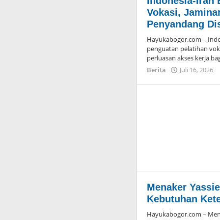
Indonesia-Iran
Vokasi, Jamina
Penyandang Dis
Hayukabogor.com – Indo
penguatan pelatihan voka
perluasan akses kerja ba
Berita
Juli 16, 2026
Menaker Yassie
Kebutuhan Ket
Hayukabogor.com – Mente