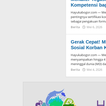
Kompetensi ba
Hayukabogor.com — Ment
pentingnya sertifikasi 
sebagai pengakuan formal
Berita
Mei 6, 2026
Gerak Cepat! M
Sosial Korban 
Hayukabogor.com — Mente
menyampaikan hingga 4 M
meninggal dunia (MD) da
Berita
Mei 4, 2026