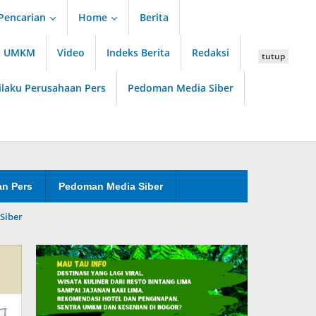
Pencarian
Home
Berita
an UMKM
Video
Indeks Berita
Redaksi
tutup
ilaku Perusahaan Pers
Pedoman Media Siber
an Pers
Pedoman Media Siber
Siber