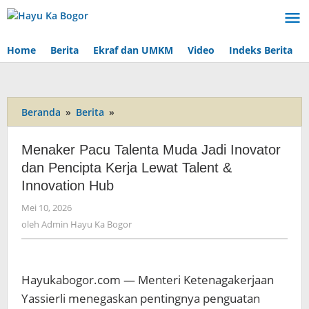
Lewati
ke
konten
Home
Berita
Ekraf dan UMKM
Video
Indeks Berita
Beranda
»
Berita
»
Menaker
Pacu
Talenta
Menaker Pacu Talenta Muda Jadi Inovator
Muda
dan Pencipta Kerja Lewat Talent &
Jadi
Innovation Hub
Inovator
dan
Mei 10, 2026
oleh
Pencipta
Admin
oleh
Admin Hayu Ka Bogor
Kerja
Hayu
Lewat
Ka
Talent
Bogor
&
Hayukabogor.com — Menteri Ketenagakerjaan
Innovation
Yassierli menegaskan pentingnya penguatan
Hub