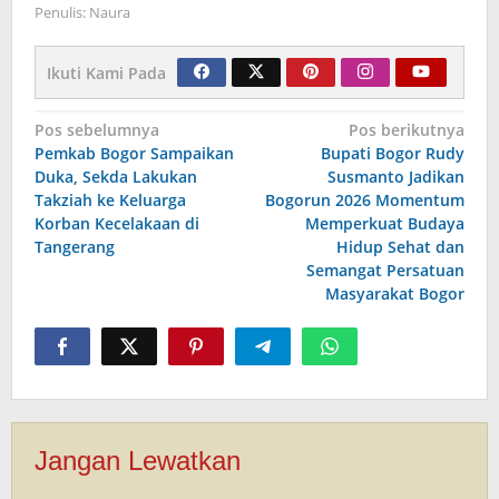
Penulis: Naura
Ikuti Kami Pada
Navigasi
Pos sebelumnya
Pos berikutnya
Pemkab Bogor Sampaikan
Bupati Bogor Rudy
pos
Duka, Sekda Lakukan
Susmanto Jadikan
Takziah ke Keluarga
Bogorun 2026 Momentum
Korban Kecelakaan di
Memperkuat Budaya
Tangerang
Hidup Sehat dan
Semangat Persatuan
Masyarakat Bogor
Jangan Lewatkan