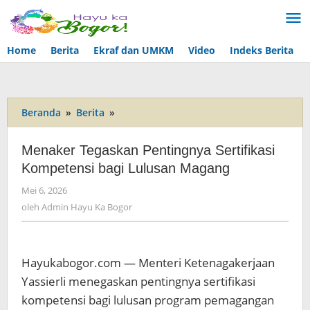
Lewati
ke
konten
Home
Berita
Ekraf dan UMKM
Video
Indeks Berita
Beranda
»
Berita
»
Menaker
Tegaskan
Pentingnya
Menaker Tegaskan Pentingnya Sertifikasi
Sertifikasi
Kompetensi bagi Lulusan Magang
Kompetensi
bagi
Mei 6, 2026
oleh
Lulusan
Admin
oleh
Admin Hayu Ka Bogor
Magang
Hayu
Ka
Bogor
Hayukabogor.com — Menteri Ketenagakerjaan
Yassierli menegaskan pentingnya sertifikasi
kompetensi bagi lulusan program pemagangan