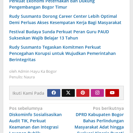
Perkuat Ekonomi Peternakan dan Dukung
Pengembangan Bogor Timur
Rudy Susmanto Dorong Career Center Lebih Optimal
Demi Perluas Akses Kesempatan Kerja Bagi Masyarakat
Festival Budaya Sunda Perkuat Peran Guru PAUD
Sukseskan Wajib Belajar 13 Tahun
Rudy Susmanto Tegaskan Komitmen Perkuat
Pencegahan Korupsi untuk Wujudkan Pemerintahan
Berintegritas
oleh
Admin Hayu Ka Bogor
Penulis: Naura
Ikuti Kami Pada
Navigasi
Pos sebelumnya
Pos berikutnya
Diskominfo Sosialisasikan
DPRD Kabupaten Bogor
pos
Audit TIK, Perkuat
Bahas Perlindungan
Keamanan dan Integrasi
Masyarakat Adat hingga