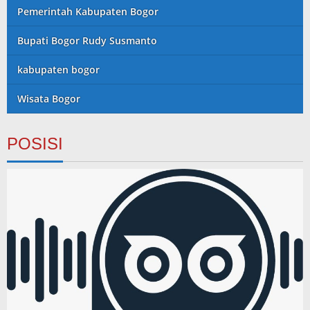
Pemerintah Kabupaten Bogor
Bupati Bogor Rudy Susmanto
kabupaten bogor
Wisata Bogor
POSISI