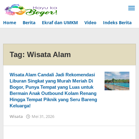
Lewati
ke
konten
Home
Berita
Ekraf dan UMKM
Video
Indeks Berita
Tag:
Wisata Alam
Wisata Alam Candali Jadi Rekomendasi
Liburan Singkat yang Murah Meriah Di
Bogor, Punya Tempat yang Luas untuk
Bermain Anak Outbound Kolam Renang
Hingga Tempat Piknik yang Seru Bareng
Keluarga!
Wisata
Mei 31, 2026
oleh
Arika