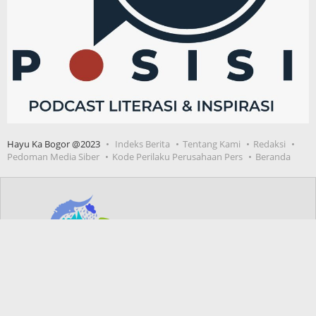
Hayu Ka Bogor @2023
Indeks Berita
Tentang Kami
Redaksi
Pedoman Media Siber
Kode Perilaku Perusahaan Pers
Beranda