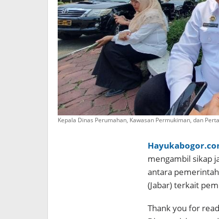
Kepala Dinas Perumahan, Kawasan Permukiman, dan Perta
Hayukabogor.c
mengambil sikap j
antara pemerintah
(Jabar) terkait p
Thank you for readi