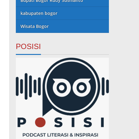
Bupati Bogor Rudy Susmanto
kabupaten bogor
Wisata Bogor
POSISI