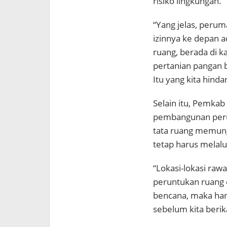
risiko lingkungan.
“Yang jelas, peru
izinnya ke depan 
ruang, berada di k
pertanian pangan b
Itu yang kita hinda
Selain itu, Pemkab
pembangunan peru
tata ruang memungk
tetap harus melalu
“Lokasi-lokasi raw
peruntukan ruang d
bencana, maka har
sebelum kita berika