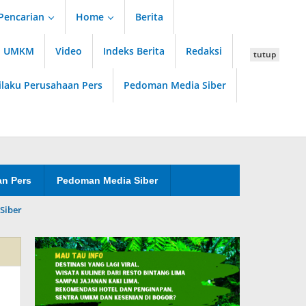
Pencarian
Home
Berita
an UMKM
Video
Indeks Berita
Redaksi
tutup
ilaku Perusahaan Pers
Pedoman Media Siber
an Pers
Pedoman Media Siber
Siber