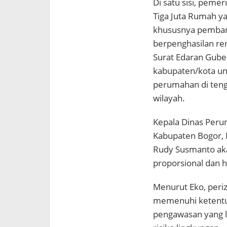
Di satu sisi, pem
Tiga Juta Rumah y
khususnya pemban
berpenghasilan ren
Surat Edaran Gube
kabupaten/kota u
perumahan di tenga
wilayah.
Kepala Dinas Per
Kabupaten Bogor, 
Rudy Susmanto aka
proporsional dan ha
Menurut Eko, peri
memenuhi ketentu
pengawasan yang le