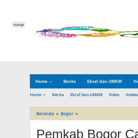
Lewati
ke
konten
tutup
Home
Berita
Ekraf dan UMKM
V
Home
Berita
Ekraf dan UMKM
Video
Indeks
Beranda
»
Bogor
»
Pemkab
Bogor
Cari
Pemkab Bogor Car
Solusi