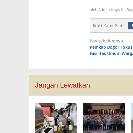
oleh
Admin Hayu Ka Bog
Ikuti Kami Pada
Navigasi
Pos sebelumnya
Pemkab Bogor Fokus
pos
Fasilitas Umum Warga
Jangan Lewatkan