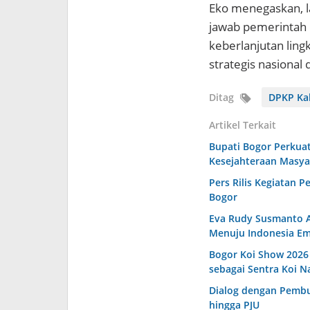
Eko menegaskan, l
jawab pemerintah 
keberlanjutan lin
strategis nasional
Ditag
DPKP Ka
Artikel Terkait
Bupati Bogor Perkuat
Kesejahteraan Masya
Pers Rilis Kegiatan P
Bogor
Eva Rudy Susmanto A
Menuju Indonesia Em
Bogor Koi Show 2026 
sebagai Sentra Koi N
Dialog dengan Pembud
hingga PJU