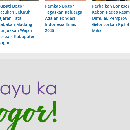
Bupati Bogor
Pemkab Bogor
Perbaikan Longsor
Satukan Seluruh
Tegaskan Keluarga
Kebon Pedes Resm
ajaran Tata
Adalah Fondasi
Dimulai, Pemprov
Babakan Madang,
Indonesia Emas
Gelontorkan Rp5,4
Tunjukkan Wajah
2045
Miliar
Terbaik Kabupaten
Bogor