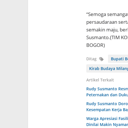
“Semoga semangat 
persaudaraan ser
semakin maju, ber
Susmanto.(TIM K
BOGOR)
Ditag
Bupati 
Kirab Budaya Milan
Artikel Terkait
Rudy Susmanto Resmi
Peternakan dan Duk
Rudy Susmanto Doron
Kesempatan Kerja Ba
Warga Apresiasi Fasi
Dinilai Makin Nyaman