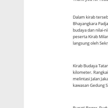
Dalam kirab terse
Bhayangkara Padja
budaya dan nilai-n
peserta Kirab Mil
langsung oleh Sek
Kirab Budaya Tata
kilometer. Rangkai
melintasi Jalan Ja
kawasan Gedung Sa
Bupati Bogor, Ru