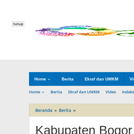
Lewati
ke
konten
tutup
Home
Berita
Ekraf dan UMKM
V
Home
Berita
Ekraf dan UMKM
Video
Indeks
Beranda
»
Berita
»
Kabupaten
Bogor
Tampilkan
Kabupaten Bogor 
Tarian