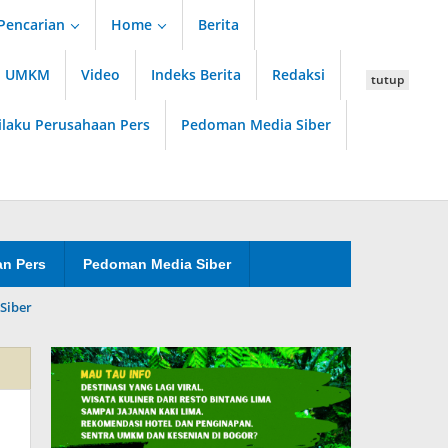
Pencarian
Home
Berita
an UMKM
Video
Indeks Berita
Redaksi
tutup
ilaku Perusahaan Pers
Pedoman Media Siber
an Pers
Pedoman Media Siber
Siber