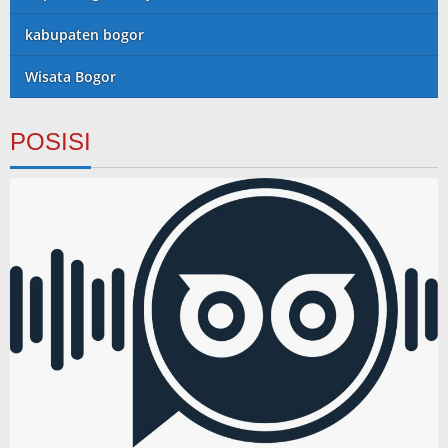
kabupaten bogor
Wisata Bogor
POSISI