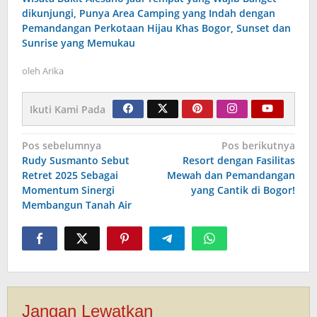
dikunjungi, Punya Area Camping yang Indah dengan
Pemandangan Perkotaan Hijau Khas Bogor, Sunset dan
Sunrise yang Memukau
oleh
Arika
Ikuti Kami Pada
Navigasi
Pos sebelumnya
Pos berikutnya
Rudy Susmanto Sebut
Resort dengan Fasilitas
pos
Retret 2025 Sebagai
Mewah dan Pemandangan
Momentum Sinergi
yang Cantik di Bogor!
Membangun Tanah Air
Jangan Lewatkan