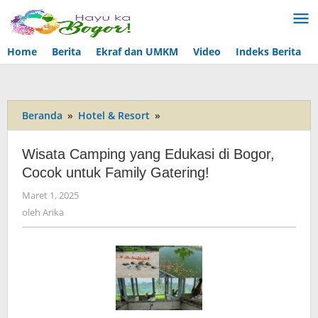
Lewati
ke
konten
Home
Berita
Ekraf dan UMKM
Video
Indeks Berita
Beranda
»
Hotel & Resort
»
Wisata
Camping
yang
Wisata Camping yang Edukasi di Bogor,
Edukasi
Cocok untuk Family Gatering!
di
Bogor,
Maret 1, 2025
oleh
Cocok
Arika
oleh
Arika
untuk
Family
Gatering!