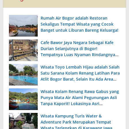
Rumah Air Bogor adalah Restoran
Sekaligus Tempat Wisata yang Cocok
Banget untuk Liburan Bareng Keluarga!
Cafe Bawor Jaya Negara Sebagai Kafe
Durian Selanjutnya di Bogor!
Tempatnya Luas Nyaman Rindangnya
Pohon Durian dan Alpukat dan Menu
Makanannya Enak dan Terjangkau.
Wisata Toyo Lembah Hijau adalah Salah
Satu Sarana Kolam Renang Latihan Para
Atlit Bogor Barat, Selain Itu Ada Area
Kolam Renang Anak yang Luas dengan
Fasilitas Lengkap!
Wisata Kolam Renang Rawa Gabus yang
Punya Mata Air Alami Pegunungan Asli
Tanpa Kaporit! Lokasinya Asri
Pemandangan Pegunungan dan
Persawanan yang Indah.
Wisata Kampung Turis Water &
Adventure Park Merupakan Tempat
Wisata Terlengkap di Karawang Jawa