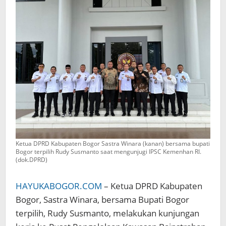
Kunjungi
Puslola
Kawasan
IPSC
Ketua DPRD Kabupaten Bogor Sastra Winara (kanan) bersama bupati
Bogor terpilih Rudy Susmanto saat mengunjugi IPSC Kemenhan RI.
(dok.DPRD)
HAYUKABOGOR.COM
– Ketua DPRD Kabupaten
Bogor, Sastra Winara, bersama Bupati Bogor
terpilih, Rudy Susmanto, melakukan kunjungan