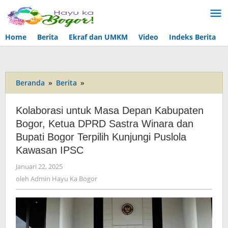
Lewati
ke
konten
Home
Berita
Ekraf dan UMKM
Video
Indeks Berita
Beranda
»
Berita
»
Kolaborasi
untuk
Masa
Kolaborasi untuk Masa Depan Kabupaten
Depan
Bogor, Ketua DPRD Sastra Winara dan
Kabupaten
Bupati Bogor Terpilih Kunjungi Puslola
Bogor,
Ketua
Kawasan IPSC
DPRD
Januari 22, 2025
oleh
Sastra
Admin
oleh
Admin Hayu Ka Bogor
Winara
Hayu
dan
Ka
Bupati
Bogor
Bogor
Terpilih