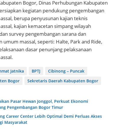
 Kabupaten Bogor, Dinas Perhubungan Kabupaten
rsiapkan kegiatan pendukung pengembangan
sal, berupa penyusunan kajian teknis
sal, kajian kemacetan simpang wilayah
si dan survey pengembangan sarana dan
 umum massal, seperti: Halte, Park and Ride,
laksanaan dasar penunjang pelaksanaan
ssal.
hmat Jatnika
BPTJ
Cibinong – Puncak
ten Bogor
Sekretaris Daerah Kabupaten Bogor
kan Pasar Hewan Jonggol, Perkuat Ekonomi
ung Pengembangan Bogor Timur
g Career Center Lebih Optimal Demi Perluas Akses
gi Masyarakat