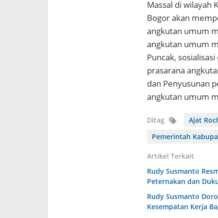
Massal di wilayah
Bogor akan mempe
angkutan umum mas
angkutan umum mas
Puncak, sosialisa
prasarana angkutan
dan Penyusunan pe
angkutan umum ma
Ditag
Ajat Roc
Pemerintah Kabupa
Artikel Terkait
Rudy Susmanto Resmi
Peternakan dan Duk
Rudy Susmanto Doron
Kesempatan Kerja Ba