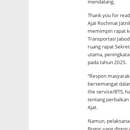
mendatang.
Thank you for readi
Ajat Rochmat Jatni
memimpin rapat k
Transportasi Jabo
ruang rapat Sekre
utama, peningkata
pada tahun 2025.
“Respon masyaraka
bersemangat dala
the service/BTS, 
tentang perbaikan 
Ajat.
Namun, pelaksanaa
Bogor yang direnc