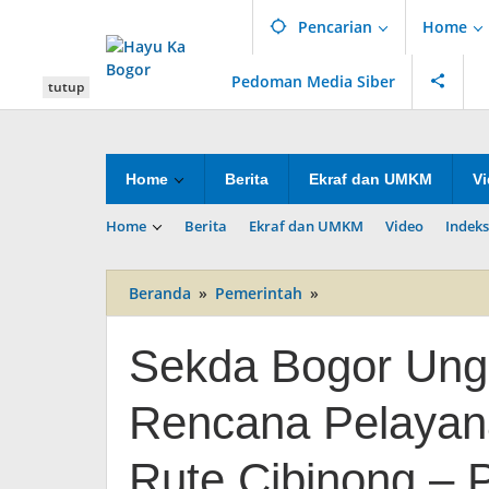
Lewati
Pencarian
Home
ke
konten
Pedoman Media Siber
tutup
Home
Berita
Ekraf dan UMKM
V
Home
Berita
Ekraf dan UMKM
Video
Indeks
Beranda
»
Pemerintah
»
Sekda
Bogor
Ungkap
Sekda Bogor Un
Pembaharuan
Rencana
Rencana Pelayan
Pelayanan
Transportasi
Umum
Rute Cibinong – 
Rute