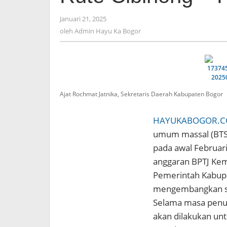
Cibinong
–
Januari 21, 2025
oleh
Puncak
Admin
oleh
Admin Hayu Ka Bogor
Hayu
Ka
Bogor
Ajat Rochmat Jatnika, Sekretaris Daerah Kabupaten Bogor
HAYUKABOGOR.
umum massal (BTS)
pada awal Februari
anggaran BPTJ Ke
Pemerintah Kabup
mengembangkan sis
Selama masa penund
akan dilakukan un