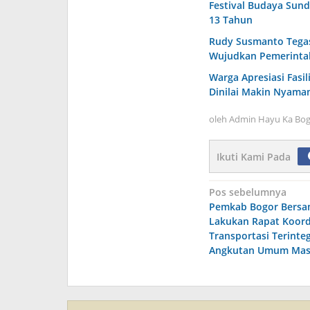
Festival Budaya Sund
13 Tahun
Rudy Susmanto Tega
Wujudkan Pemerintah
Warga Apresiasi Fasi
Dinilai Makin Nyaman
oleh
Admin Hayu Ka Bog
Ikuti Kami Pada
Navigasi
Pos sebelumnya
Pemkab Bogor Bersa
pos
Lakukan Rapat Koord
Transportasi Terinteg
Angkutan Umum Mas