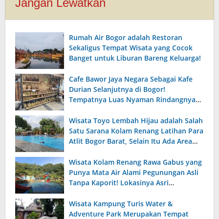
Jangan Lewatkan
Rumah Air Bogor adalah Restoran
Sekaligus Tempat Wisata yang Cocok
Banget untuk Liburan Bareng Keluarga!
Cafe Bawor Jaya Negara Sebagai Kafe
Durian Selanjutnya di Bogor!
Tempatnya Luas Nyaman Rindangnya
Pohon Durian dan Alpukat dan Menu
Makanannya Enak dan Terjangkau.
Wisata Toyo Lembah Hijau adalah Salah
Satu Sarana Kolam Renang Latihan Para
Atlit Bogor Barat, Selain Itu Ada Area
Kolam Renang Anak yang Luas dengan
Fasilitas Lengkap!
Wisata Kolam Renang Rawa Gabus yang
Punya Mata Air Alami Pegunungan Asli
Tanpa Kaporit! Lokasinya Asri
Pemandangan Pegunungan dan
Persawanan yang Indah.
Wisata Kampung Turis Water &
Adventure Park Merupakan Tempat