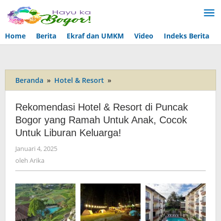
Lewati
ke
konten
Home
Berita
Ekraf dan UMKM
Video
Indeks Berita
Beranda
»
Hotel & Resort
»
Rekomendasi
Hotel
&
Rekomendasi Hotel & Resort di Puncak
Resort
Bogor yang Ramah Untuk Anak, Cocok
di
Untuk Liburan Keluarga!
Puncak
Bogor
Januari 4, 2025
oleh
yang
Arika
oleh
Arika
Ramah
Untuk
Anak,
Cocok
Untuk
Liburan