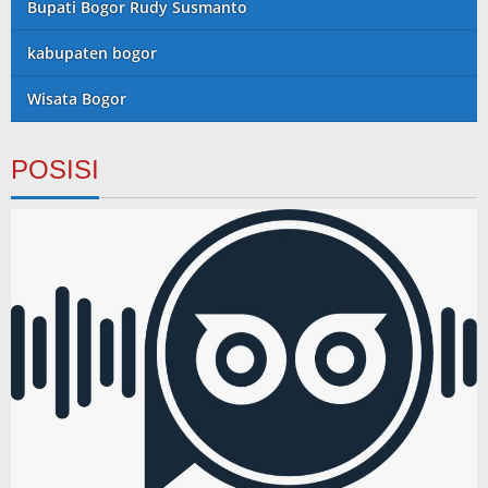
Bupati Bogor Rudy Susmanto
kabupaten bogor
Wisata Bogor
POSISI