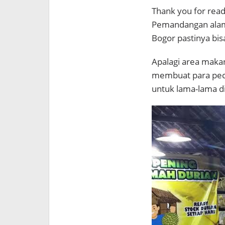
Thank you for readi
Pemandangan alam 
Bogor pastinya bi
Apalagi area maka
membuat para peci
untuk lama-lama di