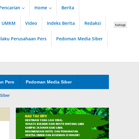
Pencarian
Home
Berita
an UMKM
Video
Indeks Berita
Redaksi
tutup
ilaku Perusahaan Pers
Pedoman Media Siber
an Pers
Pedoman Media Siber
Siber