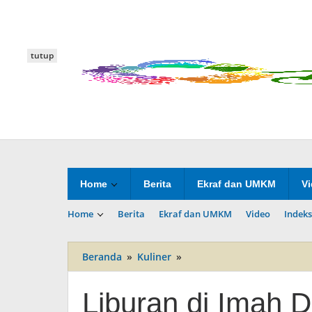
Lewati
ke
konten
tutup
Home
Berita
Ekraf dan UMKM
V
Home
Berita
Ekraf dan UMKM
Video
Indeks
Beranda
»
Kuliner
»
Liburan
di
Imah
Liburan di Imah 
Durian