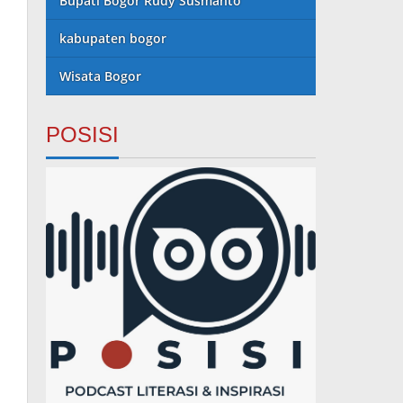
Bupati Bogor Rudy Susmanto
kabupaten bogor
Wisata Bogor
POSISI