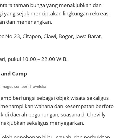
antara taman bunga yang menakjubkan dan
gi yang sejuk menciptakan lingkungan rekreasi
an dan menenangkan.
bc No.23, Citapen, Ciawi, Bogor, Jawa Barat,
ari, pukul 10.00 – 22.00 WIB.
rt and Camp
, images sumber: Traveloka
Camp berfungsi sebagai objek wisata sekaligus
 menampilkan wahana dan kesempatan berfoto
ak di daerah pegunungan, suasana di Chevilly
nakjubkan sekaligus menyegarkan.
ti oleh pepohonan hijau, sawah, dan perbukitan,