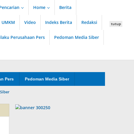
Pencarian
Home
Berita
an UMKM
Video
Indeks Berita
Redaksi
tutup
ilaku Perusahaan Pers
Pedoman Media Siber
an Pers
Pedoman Media Siber
Siber