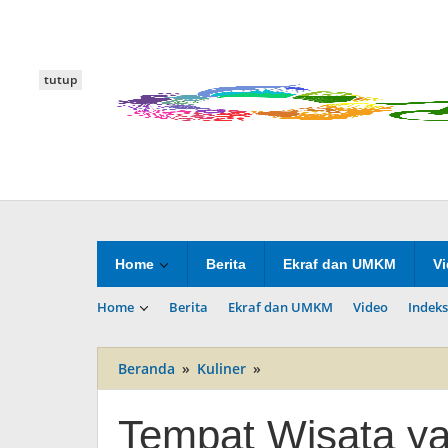
Lewati
ke
konten
tutup
Home
Berita
Ekraf dan UMKM
V
Home
Berita
Ekraf dan UMKM
Video
Indeks
Beranda
»
Kuliner
»
Tempat
Wisata
yang
Tempat Wisata y
Menyenangkan