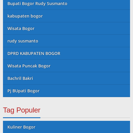
Bupati Bogor Rudy Susmanto
kabupaten bogor
Wisata Bogor
rudy susmanto
DPRD KABUPATEN BOGOR
Wisata Puncak Bogor
Bachril Bakri
Pj BUpati Bogor
Tag Populer
Kuliner Bogor