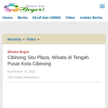
Lewati
ke
konten
Home
Berita
Ekraf dan UMKM
Video
Indeks Berita
Beranda
»
Video
»
Cibinong
Situ
Plaza,
Wisata Bogor
Wisata
Cibinong Situ Plaza, Wisata di Tengah
di
Pusat Kota Cibinong
Tengah
Pusat
November 19, 2023
oleh
Kota
Saeful
oleh
Saeful Ramadhan
Cibinong
Ramadhan