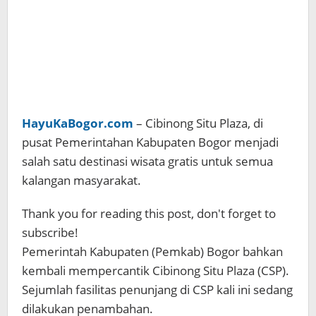
HayuKaBogor.com
– Cibinong Situ Plaza, di
pusat Pemerintahan Kabupaten Bogor menjadi
salah satu destinasi wisata gratis untuk semua
kalangan masyarakat.
Thank you for reading this post, don't forget to
subscribe!
Pemerintah Kabupaten (Pemkab) Bogor bahkan
kembali mempercantik Cibinong Situ Plaza (CSP).
Sejumlah fasilitas penunjang di CSP kali ini sedang
dilakukan penambahan.