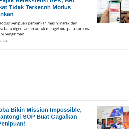
Pajak Berekstensi APK, BRI
kat Tidak Terkecoh Modus
ankan
dus penipuan perbankan masih marak dan
ra baru digencarkan untuk mengelabui para korban,
kni pengiriman
2024
oleh
Arika
ba Bikin Mission Impossible,
Kantongi SOP Buat Gagalkan
enipuan!