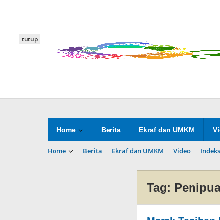
Lewati
ke
konten
tutup
Home
Berita
Ekraf dan UMKM
V
Home
Berita
Ekraf dan UMKM
Video
Indeks
Tag:
Penipu