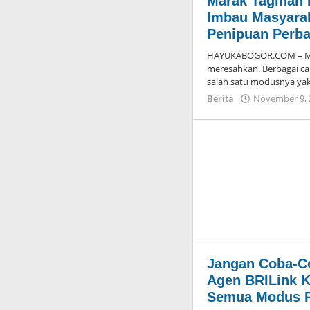
Marak Tagihan 
Imbau Masyara
Penipuan Perb
HAYUKABOGOR.COM – Mo
meresahkan. Berbagai ca
salah satu modusnya ya
Berita
November 9, 
Jangan Coba-Co
Agen BRILink 
Semua Modus P