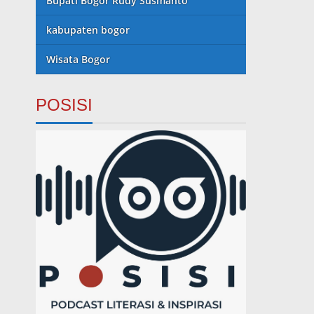
Bupati Bogor Rudy Susmanto
kabupaten bogor
Wisata Bogor
POSISI