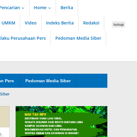
Pencarian
Home
Berita
an UMKM
Video
Indeks Berita
Redaksi
tutup
ilaku Perusahaan Pers
Pedoman Media Siber
an Pers
Pedoman Media Siber
Siber