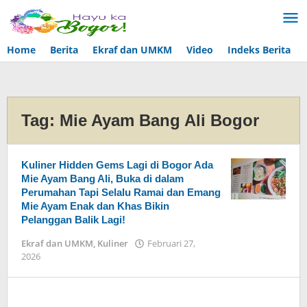
Lewati
ke
konten
Home
Berita
Ekraf dan UMKM
Video
Indeks Berita
Tag:
Mie Ayam Bang Ali Bogor
Kuliner Hidden Gems Lagi di Bogor Ada
Mie Ayam Bang Ali, Buka di dalam
Perumahan Tapi Selalu Ramai dan Emang
Mie Ayam Enak dan Khas Bikin
Pelanggan Balik Lagi!
Ekraf dan UMKM
,
Kuliner
Februari 27,
2026
oleh
Arika