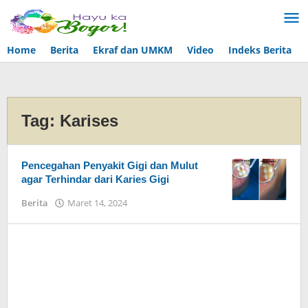
Lewati
ke
konten
Home
Berita
Ekraf dan UMKM
Video
Indeks Berita
Tag:
Karises
Pencegahan Penyakit Gigi dan Mulut
agar Terhindar dari Karies Gigi
Berita
Maret 14, 2024
oleh
eka