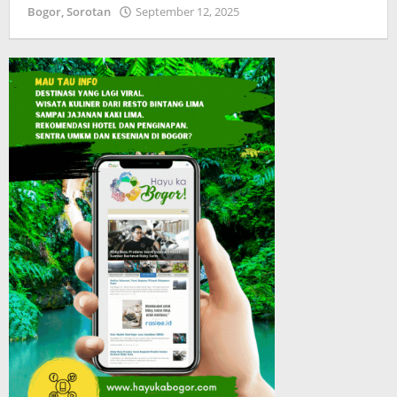
Bogor
,
Sorotan
September 12, 2025
oleh
2025
Admin
oleh
Hayu
Admin
Ka
Hayu
Bogor
Ka
Bogor