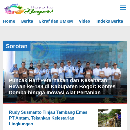
Lewati
ke
konten
Home
Berita
Ekraf dan UMKM
Video
Indeks Berita
Sorotan
Puncak Hari Peternakan dan Kesehatan
Hewan ke-189 di Kabupaten Bogor: Kontes
Domba hingga Inovasi Alat Pertanian
Bogor
,
Sorotan
Rudy Susmanto Tinjau Tambang Emas
PT Antam, Tekankan Kelestarian
September
Lingkungan
21,