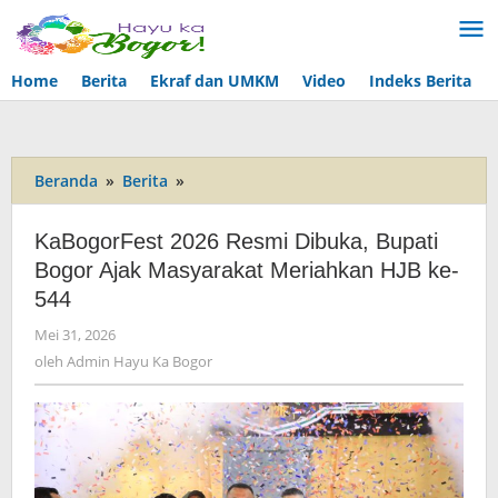
Lewati
ke
konten
Home
Berita
Ekraf dan UMKM
Video
Indeks Berita
Beranda
»
Berita
»
KaBogorFest
2026
Resmi
KaBogorFest 2026 Resmi Dibuka, Bupati
Dibuka,
Bogor Ajak Masyarakat Meriahkan HJB ke-
Bupati
544
Bogor
Ajak
Mei 31, 2026
oleh
Masyarakat
Admin
oleh
Admin Hayu Ka Bogor
Meriahkan
Hayu
HJB
Ka
ke-
Bogor
544