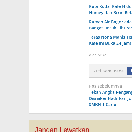
Kupi Kudai Kafe Hid
Homey dan Bikin Bet
Rumah Air Bogor ada
Banget untuk Liburan
Teras Nona Manis Te
Kafe ini Buka 24 jam!
oleh
Arika
Ikuti Kami Pada
Navigasi
Pos sebelumnya
Tekan Angka Pengan
pos
Disnaker Hadirkan Job
SMKN 1 Cariu
Jangan Lewatkan