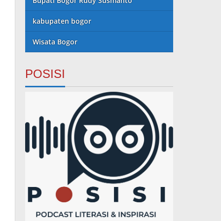
Bupati Bogor Rudy Susmanto
kabupaten bogor
Wisata Bogor
POSISI