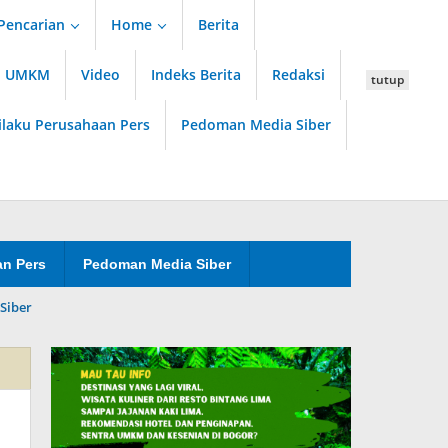
Pencarian
Home
Berita
an UMKM
Video
Indeks Berita
Redaksi
tutup
ilaku Perusahaan Pers
Pedoman Media Siber
an Pers
Pedoman Media Siber
Siber