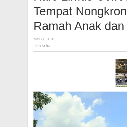
Asik
Tempat Nongkrong
untuk
Tempat
Nongkrong,
Ramah Anak dan 
Lokasi
Strategis
dan
Mei 21, 2026
oleh
Ramah
Arika
oleh
Arika
Anak
dan
Asri
Menenangkan!