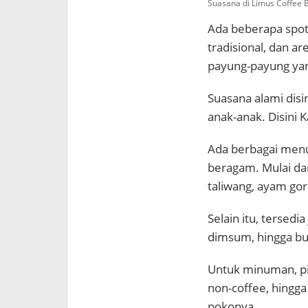
Suasana di Limus Coffee 
Ada beberapa spo
tradisional, dan 
payung-payung yan
Suasana alami disi
anak-anak. Disini 
Ada berbagai menu
beragam. Mulai da
taliwang, ayam go
Selain itu, tersedi
dimsum, hingga bu
Untuk minuman, pil
non-coffee, hingg
pokonya.