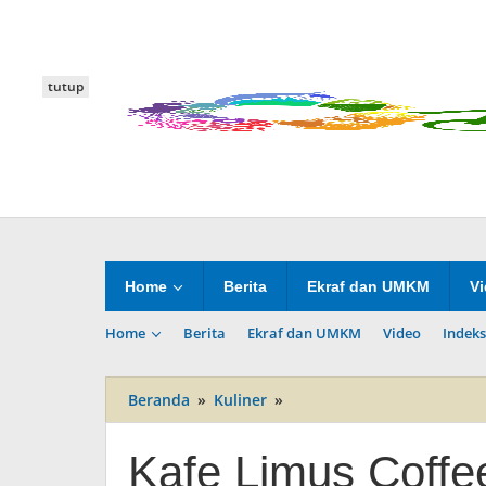
Lewati
ke
konten
tutup
Home
Berita
Ekraf dan UMKM
V
Home
Berita
Ekraf dan UMKM
Video
Indeks
Beranda
»
Kuliner
»
Kafe
Limus
Coffee
Kafe Limus Coffe
yang