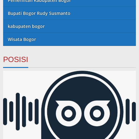
Pemerintah Kabupaten Bogor
Bupati Bogor Rudy Susmanto
kabupaten bogor
Wisata Bogor
POSISI