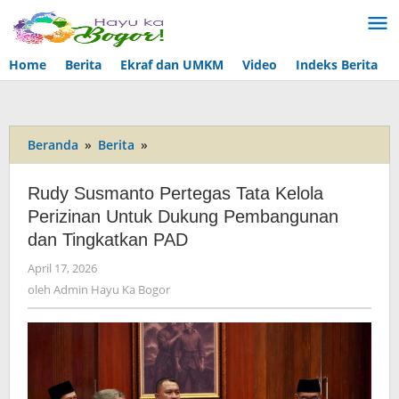
Lewati
ke
konten
Home
Berita
Ekraf dan UMKM
Video
Indeks Berita
Beranda
»
Berita
»
Rudy
Susmanto
Pertegas
Rudy Susmanto Pertegas Tata Kelola
Tata
Perizinan Untuk Dukung Pembangunan
Kelola
dan Tingkatkan PAD
Perizinan
Untuk
April 17, 2026
oleh
Dukung
Admin
oleh
Admin Hayu Ka Bogor
Pembangunan
Hayu
dan
Ka
Tingkatkan
Bogor
PAD