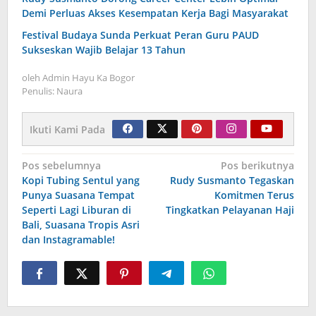
Demi Perluas Akses Kesempatan Kerja Bagi Masyarakat
Festival Budaya Sunda Perkuat Peran Guru PAUD
Sukseskan Wajib Belajar 13 Tahun
oleh
Admin Hayu Ka Bogor
Penulis: Naura
Ikuti Kami Pada
Navigasi
Pos sebelumnya
Pos berikutnya
Kopi Tubing Sentul yang
Rudy Susmanto Tegaskan
pos
Punya Suasana Tempat
Komitmen Terus
Seperti Lagi Liburan di
Tingkatkan Pelayanan Haji
Bali, Suasana Tropis Asri
dan Instagramable!