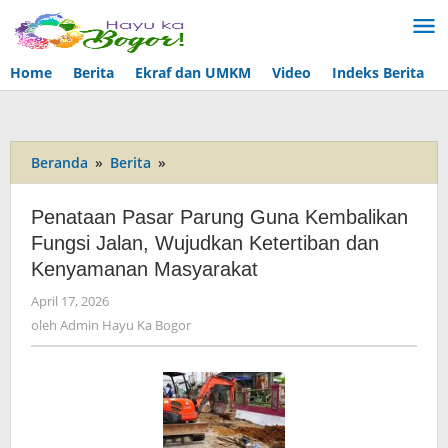
Lewati
ke
konten
Home
Berita
Ekraf dan UMKM
Video
Indeks Berita
Beranda
»
Berita
»
Penataan
Pasar
Parung
Penataan Pasar Parung Guna Kembalikan
Guna
Fungsi Jalan, Wujudkan Ketertiban dan
Kembalikan
Kenyamanan Masyarakat
Fungsi
Jalan,
April 17, 2026
oleh
Wujudkan
Admin
oleh
Admin Hayu Ka Bogor
Ketertiban
Hayu
dan
Ka
Kenyamanan
Bogor
Masyarakat