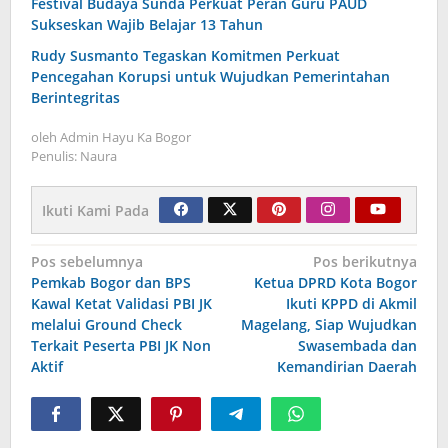
Festival Budaya Sunda Perkuat Peran Guru PAUD
Sukseskan Wajib Belajar 13 Tahun
Rudy Susmanto Tegaskan Komitmen Perkuat
Pencegahan Korupsi untuk Wujudkan Pemerintahan
Berintegritas
oleh
Admin Hayu Ka Bogor
Penulis: Naura
Ikuti Kami Pada
Navigasi
Pos sebelumnya
Pos berikutnya
Pemkab Bogor dan BPS
Ketua DPRD Kota Bogor
pos
Kawal Ketat Validasi PBI JK
Ikuti KPPD di Akmil
melalui Ground Check
Magelang, Siap Wujudkan
Terkait Peserta PBI JK Non
Swasembada dan
Aktif
Kemandirian Daerah