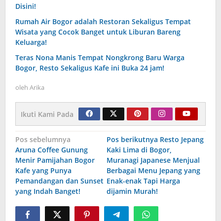
Disini!
Rumah Air Bogor adalah Restoran Sekaligus Tempat
Wisata yang Cocok Banget untuk Liburan Bareng
Keluarga!
Teras Nona Manis Tempat Nongkrong Baru Warga
Bogor, Resto Sekaligus Kafe ini Buka 24 jam!
oleh
Arika
Ikuti Kami Pada
Navigasi
Pos sebelumnya
Pos berikutnya
Resto Jepang
Aruna Coffee Gunung
Kaki Lima di Bogor,
pos
Menir Pamijahan Bogor
Muranagi Japanese Menjual
Kafe yang Punya
Berbagai Menu Jepang yang
Pemandangan dan Sunset
Enak-enak Tapi Harga
yang Indah Banget!
dijamin Murah!