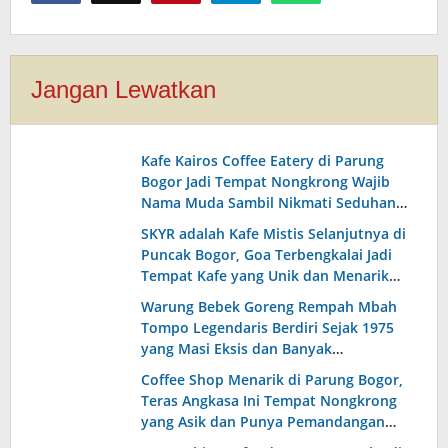
Jangan Lewatkan
Kafe Kairos Coffee Eatery di Parung
Bogor Jadi Tempat Nongkrong Wajib
Nama Muda Sambil Nikmati Seduhan
Aneka Biji Kopi Pilihan Asli Nusantara
SKYR adalah Kafe Mistis Selanjutnya di
yang Enak!
Puncak Bogor, Goa Terbengkalai Jadi
Tempat Kafe yang Unik dan Menarik
dengan Pemandangan yang Indah!
Warung Bebek Goreng Rempah Mbah
Tompo Legendaris Berdiri Sejak 1975
yang Masi Eksis dan Banyak
Peminatnya Sampai Sekarang!
Coffee Shop Menarik di Parung Bogor,
Teras Angkasa Ini Tempat Nongkrong
yang Asik dan Punya Pemandangan
Indah Setiap Lantainya