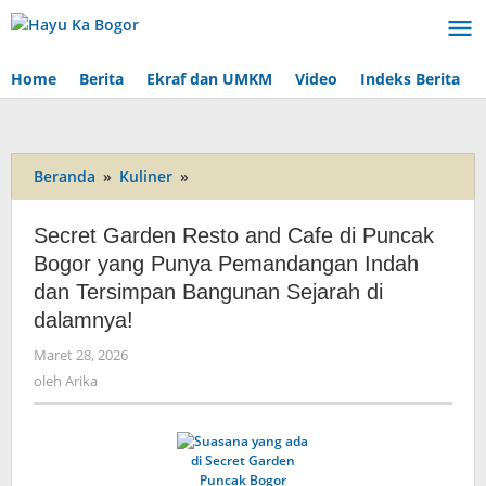
Lewati
ke
konten
Home
Berita
Ekraf dan UMKM
Video
Indeks Berita
Beranda
»
Kuliner
»
Secret
Garden
Resto
Secret Garden Resto and Cafe di Puncak
and
Bogor yang Punya Pemandangan Indah
Cafe
dan Tersimpan Bangunan Sejarah di
di
Puncak
dalamnya!
Bogor
Maret 28, 2026
oleh
yang
Arika
oleh
Arika
Punya
Pemandangan
Indah
dan
Tersimpan