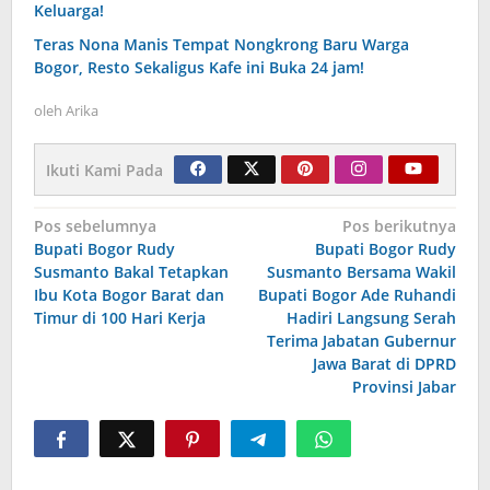
Keluarga!
Teras Nona Manis Tempat Nongkrong Baru Warga
Bogor, Resto Sekaligus Kafe ini Buka 24 jam!
oleh
Arika
Ikuti Kami Pada
Navigasi
Pos sebelumnya
Pos berikutnya
Bupati Bogor Rudy
Bupati Bogor Rudy
pos
Susmanto Bakal Tetapkan
Susmanto Bersama Wakil
Ibu Kota Bogor Barat dan
Bupati Bogor Ade Ruhandi
Timur di 100 Hari Kerja
Hadiri Langsung Serah
Terima Jabatan Gubernur
Jawa Barat di DPRD
Provinsi Jabar