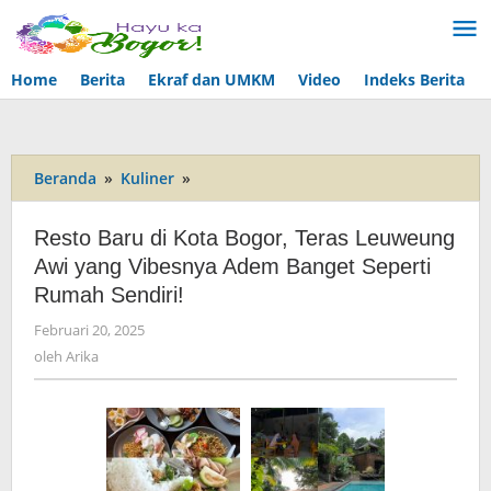
Lewati
ke
konten
Home
Berita
Ekraf dan UMKM
Video
Indeks Berita
Beranda
»
Kuliner
»
Resto
Baru
di
Resto Baru di Kota Bogor, Teras Leuweung
Kota
Awi yang Vibesnya Adem Banget Seperti
Bogor,
Rumah Sendiri!
Teras
Leuweung
Februari 20, 2025
oleh
Awi
Arika
oleh
Arika
yang
Vibesnya
Adem
Banget
Seperti
Rumah