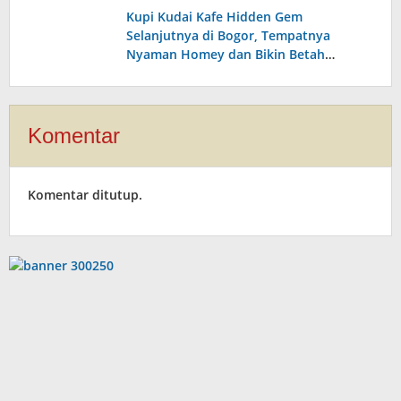
Homey Banget!
Kupi Kudai Kafe Hidden Gem
Selanjutnya di Bogor, Tempatnya
Nyaman Homey dan Bikin Betah
Nongkrong Disini!
Komentar
Komentar ditutup.