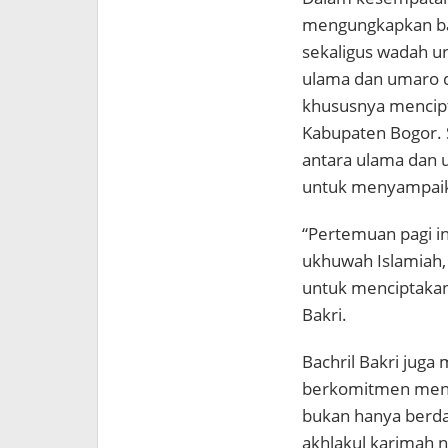
mengungkapkan bah
sekaligus wadah u
ulama dan umaro 
khususnya mencipt
Kabupaten Bogor. S
antara ulama dan 
untuk menyampaik
“Pertemuan pagi i
ukhuwah Islamiah,
untuk menciptakan 
Bakri.
Bachril Bakri jug
berkomitmen mendu
bukan hanya berda
akhlakul karimah