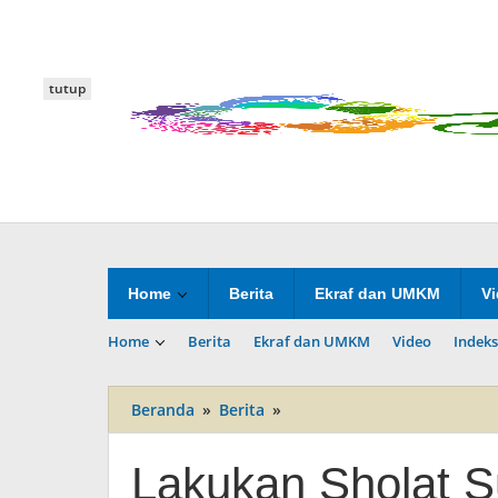
Lewati
ke
konten
tutup
Home
Berita
Ekraf dan UMKM
V
Home
Berita
Ekraf dan UMKM
Video
Indeks
Beranda
»
Berita
»
Lakukan
Sholat
Subuh
Lakukan Sholat S
Keliling