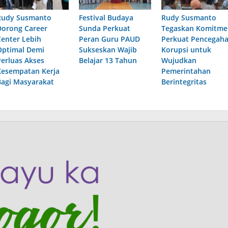
Rudy Susmanto
Festival Budaya
Rudy Susmanto
Dorong Career
Sunda Perkuat
Tegaskan Komitme
Center Lebih
Peran Guru PAUD
Perkuat Pencegah
Optimal Demi
Sukseskan Wajib
Korupsi untuk
Perluas Akses
Belajar 13 Tahun
Wujudkan
Kesempatan Kerja
Pemerintahan
Bagi Masyarakat
Berintegritas