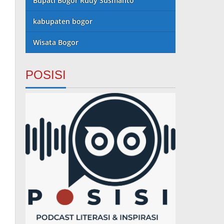
Bupati Bogor Rudy Susmanto
kabupaten bogor
Wisata Bogor
POSISI