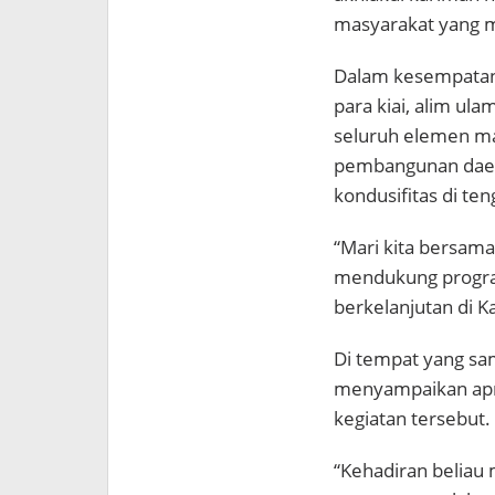
masyarakat yang m
Dalam kesempatan 
para kiai, alim ul
seluruh elemen ma
pembangunan daer
kondusifitas di t
“Mari kita bersama
mendukung progr
berkelanjutan di K
Di tempat yang sa
menyampaikan apre
kegiatan tersebut.
“Kehadiran beliau