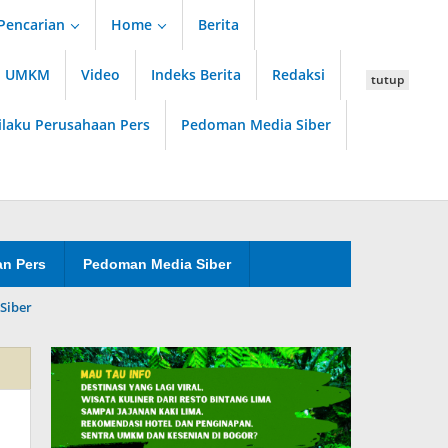
Pencarian
Home
Berita
an UMKM
Video
Indeks Berita
Redaksi
tutup
ilaku Perusahaan Pers
Pedoman Media Siber
an Pers
Pedoman Media Siber
Siber