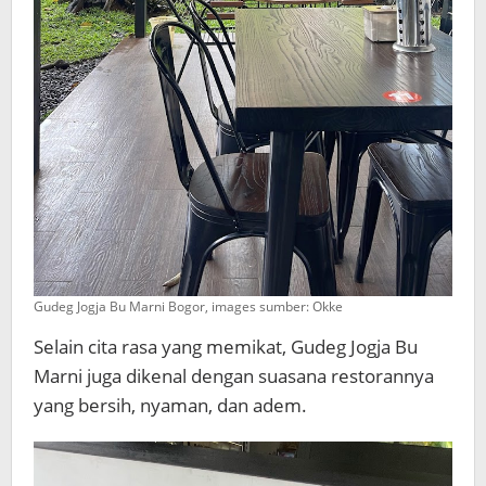
Gudeg Jogja Bu Marni Bogor, images sumber: Okke
Selain cita rasa yang memikat, Gudeg Jogja Bu
Marni juga dikenal dengan suasana restorannya
yang bersih, nyaman, dan adem.