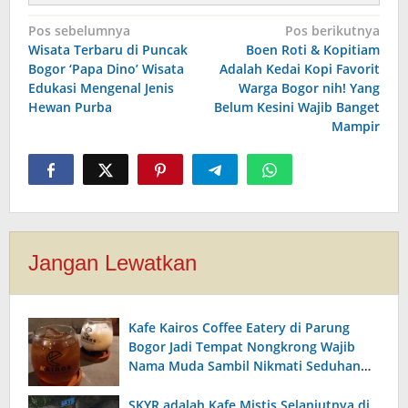
Navigasi
Pos sebelumnya
Pos berikutnya
Wisata Terbaru di Puncak
Boen Roti & Kopitiam
pos
Bogor ‘Papa Dino’ Wisata
Adalah Kedai Kopi Favorit
Edukasi Mengenal Jenis
Warga Bogor nih! Yang
Hewan Purba
Belum Kesini Wajib Banget
Mampir
Jangan Lewatkan
Kafe Kairos Coffee Eatery di Parung
Bogor Jadi Tempat Nongkrong Wajib
Nama Muda Sambil Nikmati Seduhan
Aneka Biji Kopi Pilihan Asli Nusantara
yang Enak!
SKYR adalah Kafe Mistis Selanjutnya di