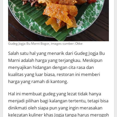
Gudeg Jogja Bu Marni Bogor, images sumber: Okke
Salah satu hal yang menarik dari Gudeg Jogja Bu
Marni adalah harga yang terjangkau. Meskipun
menyajikan hidangan dengan cita rasa dan
kualitas yang luar biasa, restoran ini memberi
harga yang ramah di kantong.
Hal ini membuat gudeg yang lezat tidak hanya
menjadi pilihan bagi kalangan tertentu, tetapi bisa
dinikmati oleh siapa pun yang ingin merasakan
kelezatan kuliner khas Jogja tanpa harus merogoh