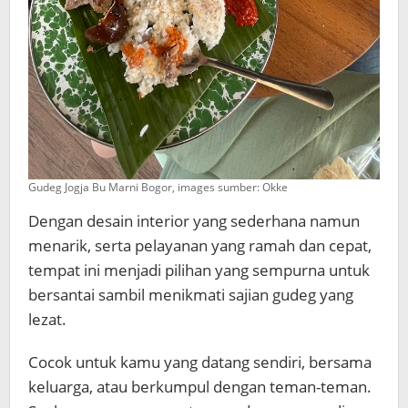
Gudeg Jogja Bu Marni Bogor, images sumber: Okke
Dengan desain interior yang sederhana namun
menarik, serta pelayanan yang ramah dan cepat,
tempat ini menjadi pilihan yang sempurna untuk
bersantai sambil menikmati sajian gudeg yang
lezat.
Cocok untuk kamu yang datang sendiri, bersama
keluarga, atau berkumpul dengan teman-teman.