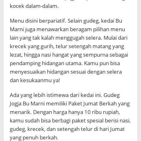
kocek dalam-dalam.
Menu disini berpariatif. Selain gudeg, kedai Bu
Marni juga menawarkan beragam pilihan menu
lain yang tak kalah menggugah selera. Mulai dari
krecek yang gurih, telur setengah matang yang
lezat, hingga nasi hangat yang sempurna sebagai
pendamping hidangan utama. Kamu pun bisa
menyesuaikan hidangan sesuai dengan selera
dan kesukaanmu ya!
Ada yang lebih istimewa dari kedai ini. Gudeg
Jogja Bu Marni memiliki Paket Jumat Berkah yang
menarik. Dengan harga hanya 10 ribu rupiah,
kamu sudah bisa berbagi paket spesial berisi nasi,
gudeg, krecek, dan setengah telur di hari Jumat
yang penuh berkah.