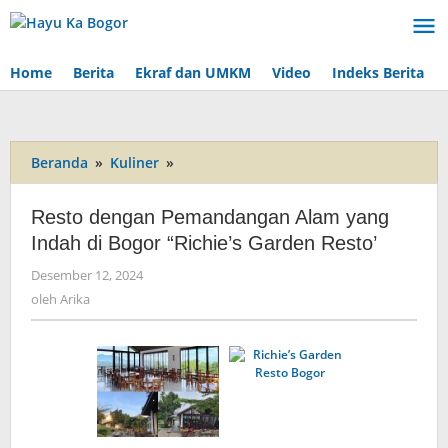
Lewati
ke
konten
Home
Berita
Ekraf dan UMKM
Video
Indeks Berita
Beranda
»
Kuliner
»
Resto
dengan
Pemandangan
Resto dengan Pemandangan Alam yang
Alam
Indah di Bogor “Richie’s Garden Resto’
yang
Indah
Desember 12, 2024
oleh
di
Arika
oleh
Arika
Bogor
"Richie's
Garden
Resto'