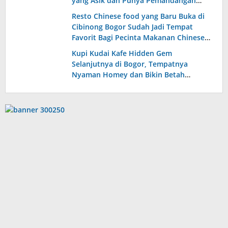
yang Asik dan Punya Pemandangan
Indah Setiap Lantainya
Resto Chinese food yang Baru Buka di
Cibinong Bogor Sudah Jadi Tempat
Favorit Bagi Pecinta Makanan Chinese
Food, Tempatnya Luas Modern dan
Kupi Kudai Kafe Hidden Gem
Homey Banget!
Selanjutnya di Bogor, Tempatnya
Nyaman Homey dan Bikin Betah
Nongkrong Disini!