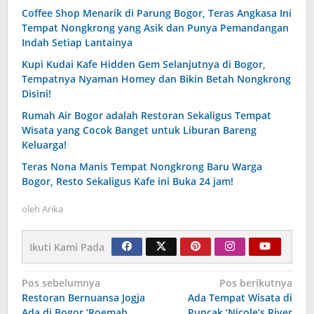
Coffee Shop Menarik di Parung Bogor, Teras Angkasa Ini
Tempat Nongkrong yang Asik dan Punya Pemandangan
Indah Setiap Lantainya
Kupi Kudai Kafe Hidden Gem Selanjutnya di Bogor,
Tempatnya Nyaman Homey dan Bikin Betah Nongkrong
Disini!
Rumah Air Bogor adalah Restoran Sekaligus Tempat
Wisata yang Cocok Banget untuk Liburan Bareng
Keluarga!
Teras Nona Manis Tempat Nongkrong Baru Warga
Bogor, Resto Sekaligus Kafe ini Buka 24 jam!
oleh
Arika
Ikuti Kami Pada
Navigasi
Pos sebelumnya
Pos berikutnya
Restoran Bernuansa Jogja
Ada Tempat Wisata di
pos
Ada di Bogor ‘Roemah
Puncak ‘Nicole’s River