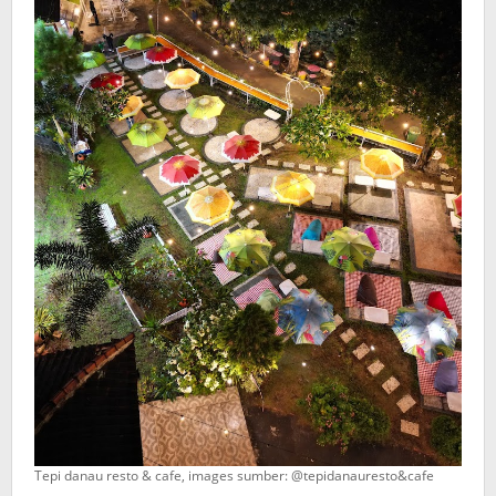
Tepi danau resto & cafe, images sumber: @tepidanauresto&cafe