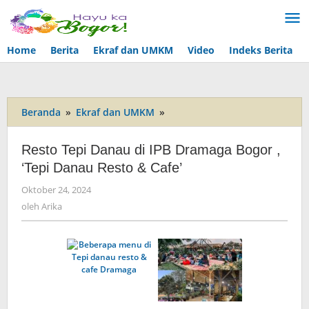
Lewati
ke
konten
Home
Berita
Ekraf dan UMKM
Video
Indeks Berita
Beranda
»
Ekraf dan UMKM
»
Resto
Tepi
Danau
Resto Tepi Danau di IPB Dramaga Bogor ,
di
‘Tepi Danau Resto & Cafe’
IPB
Dramaga
Oktober 24, 2024
oleh
Bogor
Arika
oleh
Arika
,
'Tepi
Danau
Resto
&
Cafe'