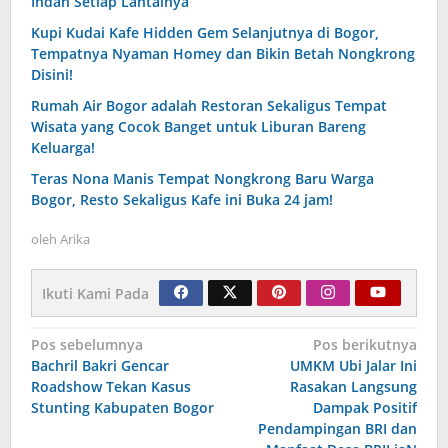
Indah Setiap Lantainya
Kupi Kudai Kafe Hidden Gem Selanjutnya di Bogor,
Tempatnya Nyaman Homey dan Bikin Betah Nongkrong
Disini!
Rumah Air Bogor adalah Restoran Sekaligus Tempat
Wisata yang Cocok Banget untuk Liburan Bareng
Keluarga!
Teras Nona Manis Tempat Nongkrong Baru Warga
Bogor, Resto Sekaligus Kafe ini Buka 24 jam!
oleh
Arika
Ikuti Kami Pada
Navigasi
Pos sebelumnya
Pos berikutnya
Bachril Bakri Gencar
UMKM Ubi Jalar Ini
pos
Roadshow Tekan Kasus
Rasakan Langsung
Stunting Kabupaten Bogor
Dampak Positif
Pendampingan BRI dan