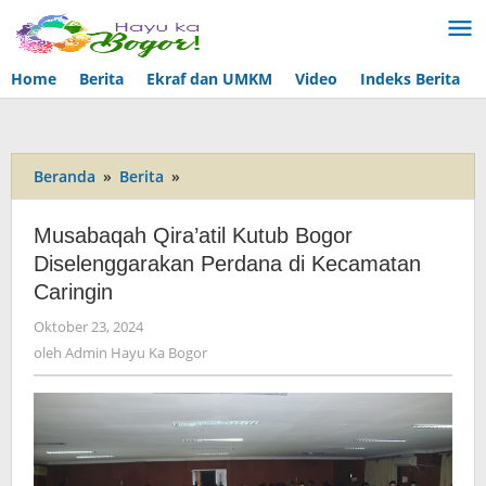
Lewati
ke
konten
Home
Berita
Ekraf dan UMKM
Video
Indeks Berita
Beranda
»
Berita
»
Musabaqah
Qira’atil
Kutub
Musabaqah Qira’atil Kutub Bogor
Bogor
Diselenggarakan Perdana di Kecamatan
Diselenggarakan
Caringin
Perdana
di
Oktober 23, 2024
oleh
Kecamatan
Admin
oleh
Admin Hayu Ka Bogor
Caringin
Hayu
Ka
Bogor