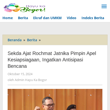
Lewati
ke
konten
Home
Berita
Ekraf dan UMKM
Video
Indeks Berita
Beranda
»
Berita
»
Sekda
Ajat
Rochmat
Sekda Ajat Rochmat Jatnika Pimpin Apel
Jatnika
Kesiapsiagaan, Ingatkan Antisipasi
Pimpin
Bencana
Apel
Kesiapsiagaan,
Oktober 15, 2024
oleh
Ingatkan
Admin
oleh
Admin Hayu Ka Bogor
Antisipasi
Hayu
Bencana
Ka
Bogor