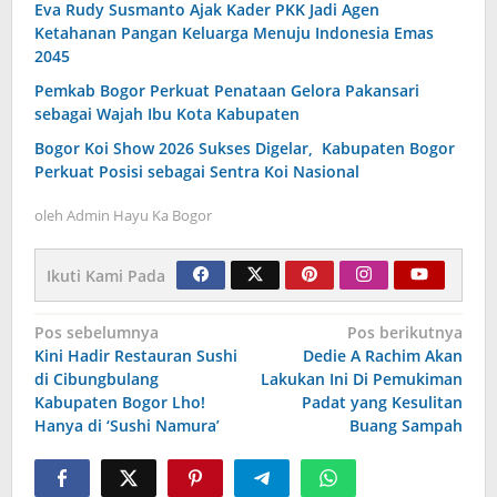
Eva Rudy Susmanto Ajak Kader PKK Jadi Agen
Ketahanan Pangan Keluarga Menuju Indonesia Emas
2045
Pemkab Bogor Perkuat Penataan Gelora Pakansari
sebagai Wajah Ibu Kota Kabupaten
Bogor Koi Show 2026 Sukses Digelar, Kabupaten Bogor
Perkuat Posisi sebagai Sentra Koi Nasional
oleh
Admin Hayu Ka Bogor
Ikuti Kami Pada
Navigasi
Pos sebelumnya
Pos berikutnya
Kini Hadir Restauran Sushi
Dedie A Rachim Akan
pos
di Cibungbulang
Lakukan Ini Di Pemukiman
Kabupaten Bogor Lho!
Padat yang Kesulitan
Hanya di ‘Sushi Namura’
Buang Sampah