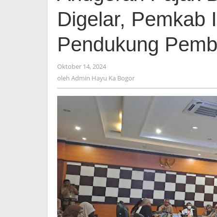
2024
Digelar, Pemkab I
Siap
Digelar,
Pemkab
Pendukung Pemb
Ingin
Beri
Apresiasi
Oktober 14, 2024
oleh
Bagi
Admin
oleh
Admin Hayu Ka Bogor
Pendukung
Hayu
Pembangunan
Ka
Bogor
Daerah