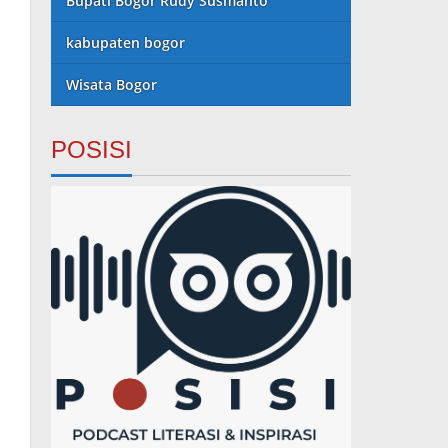
Bupati Bogor Rudy Susmanto
kabupaten bogor
Wisata Bogor
POSISI