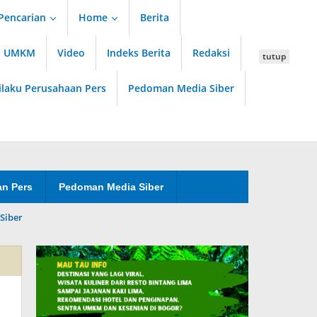
Pencarian
Home
Berita
an UMKM
Video
Indeks Berita
Redaksi
tutup
ilaku Perusahaan Pers
Pedoman Media Siber
an Pers
Pedoman Media Siber
Siber