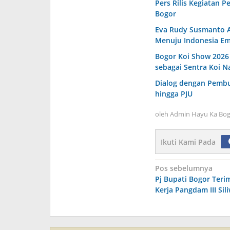
Pers Rilis Kegiatan P
Bogor
Eva Rudy Susmanto A
Menuju Indonesia Em
Bogor Koi Show 2026 
sebagai Sentra Koi N
Dialog dengan Pembud
hingga PJU
oleh
Admin Hayu Ka Bog
Ikuti Kami Pada
Navigasi
Pos sebelumnya
Pj Bupati Bogor Ter
pos
Kerja Pangdam III Sil