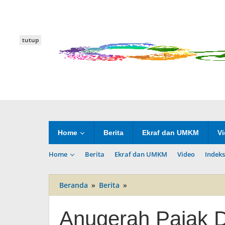
Lewati
ke
konten
tutup
Home
Berita
Ekraf dan UMKM
V
Home
Berita
Ekraf dan UMKM
Video
Indeks
Beranda
»
Berita
»
Anugerah
Pajak
Daerah
Anugerah Pajak D
tahun