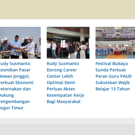
Rudy Susmanto
Rudy Susmanto
Festival Budaya
Resmikan Pasar
Dorong Career
Sunda Perkuat
Hewan Jonggol,
Center Lebih
Peran Guru PAUD
Perkuat Ekonomi
Optimal Demi
Sukseskan Wajib
Peternakan dan
Perluas Akses
Belajar 13 Tahun
Dukung
Kesempatan Kerja
Pengembangan
Bagi Masyarakat
Bogor Timur