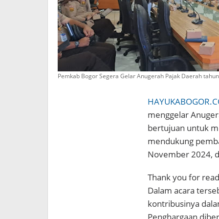
Pemkab Bogor Segera Gelar Anugerah Pajak Daerah tahun
HAYUKABOGOR.
menggelar Anugera
bertujuan untuk me
mendukung pembang
November 2024, di
Thank you for readi
Dalam acara terse
kontribusinya dal
Penghargaan diber