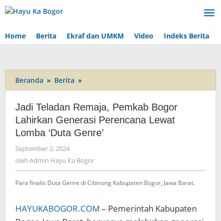
Lewati
ke
konten
Home
Berita
Ekraf dan UMKM
Video
Indeks Berita
Beranda
»
Berita
»
Jadi
Teladan
Remaja,
Jadi Teladan Remaja, Pemkab Bogor
Pemkab
Lahirkan Generasi Perencana Lewat
Bogor
Lomba ‘Duta Genre’
Lahirkan
Generasi
September 2, 2024
oleh
Perencana
Admin
oleh
Admin Hayu Ka Bogor
Lewat
Hayu
Lomba
Ka
Para finalis Duta Genre di Cibinong Kabupaten Bogor, Jawa Barat.
'Duta
Bogor
Genre'
HAYUKABOGOR.COM
– Pemerintah Kabupaten