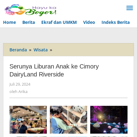
Lewati
ke
konten
Home
Berita
Ekraf dan UMKM
Video
Indeks Berita
Beranda
»
Wisata
»
Serunya
Liburan
Anak
Serunya Liburan Anak ke Cimory
ke
DairyLand Riverside
Cimory
DairyLand
Juli 29, 2024
oleh
Riverside
Arika
oleh
Arika