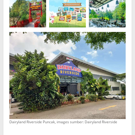
Dairyland Riverside Puncak, images sumber: Dairyland Riverside