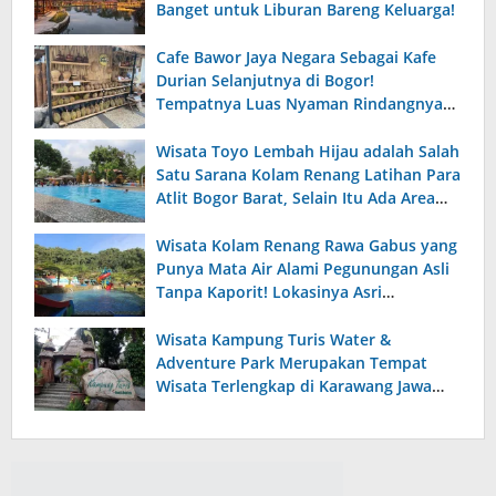
Banget untuk Liburan Bareng Keluarga!
Cafe Bawor Jaya Negara Sebagai Kafe
Durian Selanjutnya di Bogor!
Tempatnya Luas Nyaman Rindangnya
Pohon Durian dan Alpukat dan Menu
Makanannya Enak dan Terjangkau.
Wisata Toyo Lembah Hijau adalah Salah
Satu Sarana Kolam Renang Latihan Para
Atlit Bogor Barat, Selain Itu Ada Area
Kolam Renang Anak yang Luas dengan
Fasilitas Lengkap!
Wisata Kolam Renang Rawa Gabus yang
Punya Mata Air Alami Pegunungan Asli
Tanpa Kaporit! Lokasinya Asri
Pemandangan Pegunungan dan
Persawanan yang Indah.
Wisata Kampung Turis Water &
Adventure Park Merupakan Tempat
Wisata Terlengkap di Karawang Jawa
Barat, Punya Wahana Bermain dan
Edukasi Alam yang Menarik!