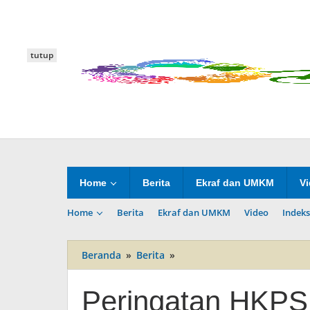
Lewati
ke
konten
tutup
Home
Berita
Ekraf dan UMKM
V
Home
Berita
Ekraf dan UMKM
Video
Indeks
Beranda
»
Berita
»
Peringatan
HKPS,
Dorong
Peringatan HKPS
Keamanan