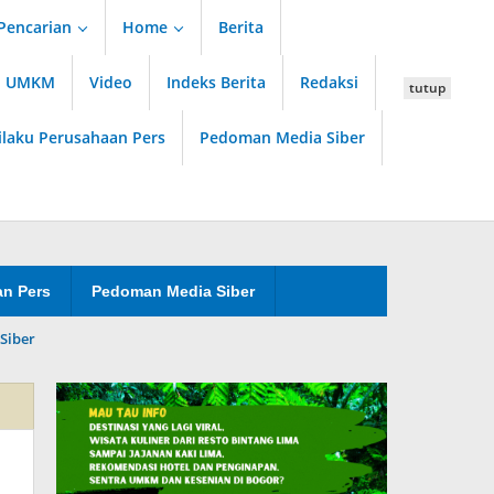
Pencarian
Home
Berita
an UMKM
Video
Indeks Berita
Redaksi
tutup
ilaku Perusahaan Pers
Pedoman Media Siber
an Pers
Pedoman Media Siber
Siber