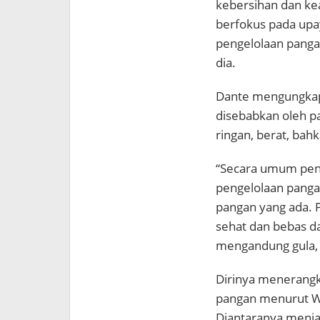
kebersihan dan ke
berfokus pada up
pengelolaan pangan 
dia.
Dante mengungkapk
disebabkan oleh pa
ringan, berat, bah
“Secara umum peny
pengelolaan pangan
pangan yang ada. 
sehat dan bebas da
mengandung gula, 
Dirinya menerangk
pangan menurut W
Diantaranya menj