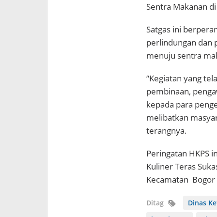
Sentra Makanan di
Satgas ini berper
perlindungan dan p
menuju sentra mak
“Kegiatan yang tel
pembinaan, pengawa
kepada para penge
melibatkan masyara
terangnya.
Peringatan HKPS in
Kuliner Teras Sukas
Kecamatan
Bogor
Ditag
Dinas Ke