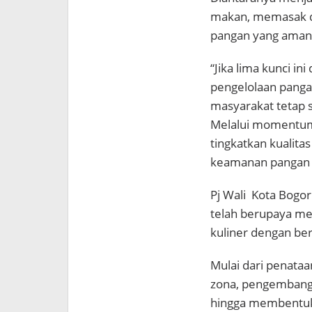
makan, memasak d
pangan yang aman,
“Jika lima kunci i
pengelolaan pangan
masyarakat tetap 
Melalui momentum 
tingkatkan kualita
keamanan pangan di
Pj Wali
Kota Bogor
telah berupaya m
kuliner dengan ber
Mulai dari penata
zona, pengembang
hingga membentuk