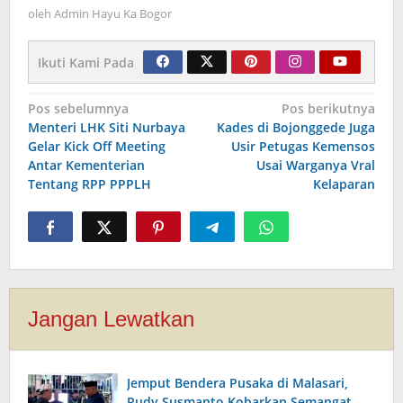
oleh
Admin Hayu Ka Bogor
Ikuti Kami Pada
Navigasi
Pos sebelumnya
Pos berikutnya
Menteri LHK Siti Nurbaya
Kades di Bojonggede Juga
pos
Gelar Kick Off Meeting
Usir Petugas Kemensos
Antar Kementerian
Usai Warganya Vral
Tentang RPP PPPLH
Kelaparan
Jangan Lewatkan
Jemput Bendera Pusaka di Malasari,
Rudy Susmanto Kobarkan Semangat