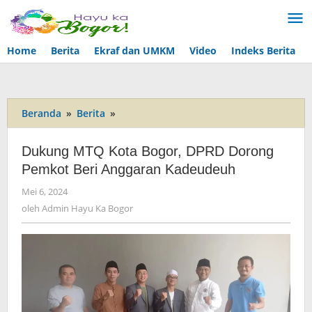
Lewati
ke
konten
Home
Berita
Ekraf dan UMKM
Video
Indeks Berita
Beranda
»
Berita
»
Dukung
MTQ
Kota
Dukung MTQ Kota Bogor, DPRD Dorong
Bogor,
Pemkot Beri Anggaran Kadeudeuh
DPRD
Dorong
Mei 6, 2024
oleh
Pemkot
Admin
oleh
Admin Hayu Ka Bogor
Beri
Hayu
Anggaran
Ka
Bogor
Kadeudeuh