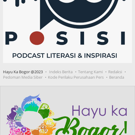
Hayu Ka Bogor @2023
Indeks Berita
Tentang Kami
Redaksi
Pedoman Media Siber
Kode Perilaku Perusahaan Pers
Beranda