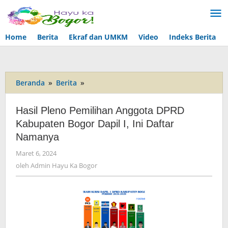
Lewati
ke
konten
Home
Berita
Ekraf dan UMKM
Video
Indeks Berita
Beranda
»
Berita
»
Hasil
Pleno
Pemilihan
Hasil Pleno Pemilihan Anggota DPRD
Anggota
Kabupaten Bogor Dapil I, Ini Daftar
DPRD
Namanya
Kabupaten
Bogor
Maret 6, 2024
oleh
Dapil
Admin
oleh
Admin Hayu Ka Bogor
I,
Hayu
Ini
Ka
Daftar
Bogor
Namanya