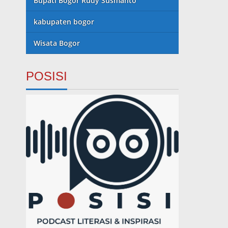
Bupati Bogor Rudy Susmanto
kabupaten bogor
Wisata Bogor
POSISI