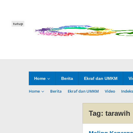
Lewati
ke
konten
tutup
Home
Berita
Ekraf dan UMKM
V
Home
Berita
Ekraf dan UMKM
Video
Indeks
Tag:
tarawih