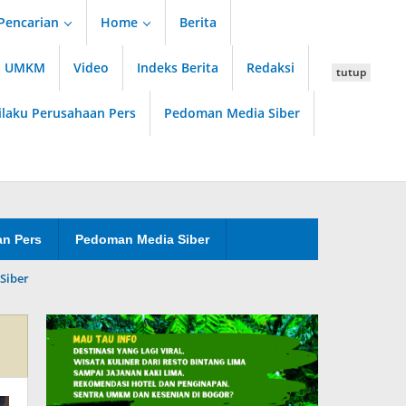
Pencarian
Home
Berita
an UMKM
Video
Indeks Berita
Redaksi
tutup
ilaku Perusahaan Pers
Pedoman Media Siber
an Pers
Pedoman Media Siber
Siber