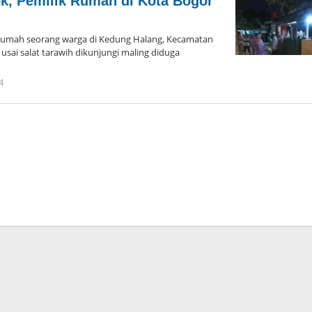
k, Pemilik Rumah di Kota Bogor
ah seorang warga di Kedung Halang, Kecamatan
 usai salat tarawih dikunjungi maling diduga
4
oleh
Admin
Hayu
Ka
Bogor