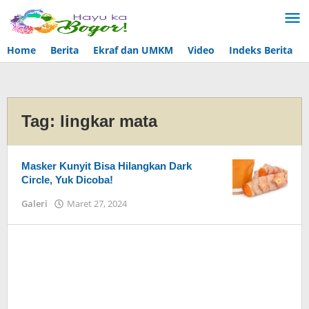
Lewati
ke
konten
Home
Berita
Ekraf dan UMKM
Video
Indeks Berita
Tag:
lingkar mata
Masker Kunyit Bisa Hilangkan Dark
Circle, Yuk Dicoba!
Galeri
Maret 27, 2024
oleh
Admin
Hayu
Ka
Bogor