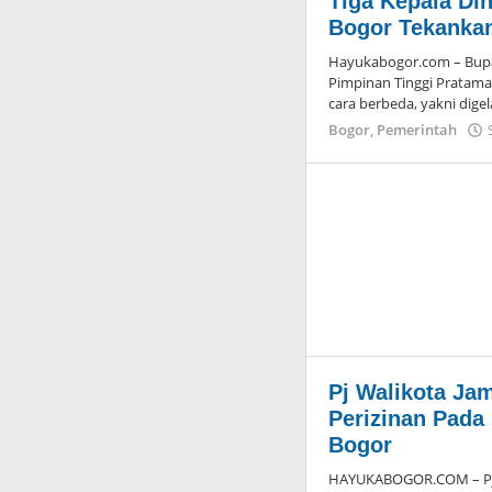
Tiga Kepala Din
Bogor Tekankan
Hayukabogor.com – Bupa
Pimpinan Tinggi Pratam
cara berbeda, yakni digel
Bogor
,
Pemerintah
Pj Walikota Ja
Perizinan Pada
Bogor
HAYUKABOGOR.COM – Pj. 