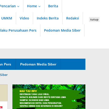
Pencarian
Home
Berita
an UMKM
Video
Indeks Berita
Redaksi
tutup
ilaku Perusahaan Pers
Pedoman Media Siber
an Pers
Pedoman Media Siber
Siber