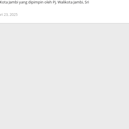
Kota Jambi yang dipimpin oleh Pj. Walikota Jambi, Sri
ri 23, 2025
oleh
Admin
Hayu
Ka
Bogor