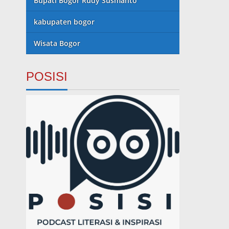
Bupati Bogor Rudy Susmanto
kabupaten bogor
Wisata Bogor
POSISI