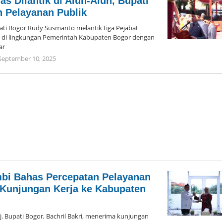
as Dilantik di Alun-Alun, Bupati
 Pelayanan Publik
ti Bogor Rudy Susmanto melantik tiga Pejabat
a di lingkungan Pemerintah Kabupaten Bogor dengan
ar
September 10, 2025
oleh
Admin
Hayu
Ka
Bogor
mbi Bahas Percepatan Pelayanan
 Kunjungan Kerja ke Kabupaten
Bupati Bogor, Bachril Bakri, menerima kunjungan