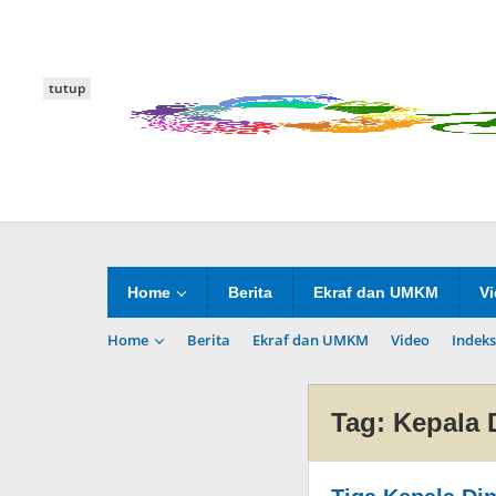
Lewati
ke
konten
tutup
Home
Berita
Ekraf dan UMKM
V
Home
Berita
Ekraf dan UMKM
Video
Indeks
Tag:
Kepala